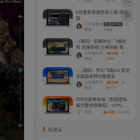
打不开
频道
5075
6月更新笑傲西游三版-终极
版
小灰兔技术
会员专属
频道
4998
（源码）田螺排位–飞蛾系
列 天梯系统 元神突破 单机
免费 含GM工具
小灰兔技术
98
频道
4900
–（源码）梦幻飞蛾pro 稳定
全面版各种功能都有
小灰兔技术
98
频道
4379
DNf完美稀有端（附搭建私
服完整视频教程）100%可
搭建(附完美端升级补丁)
4091
啊哈
38
标签云