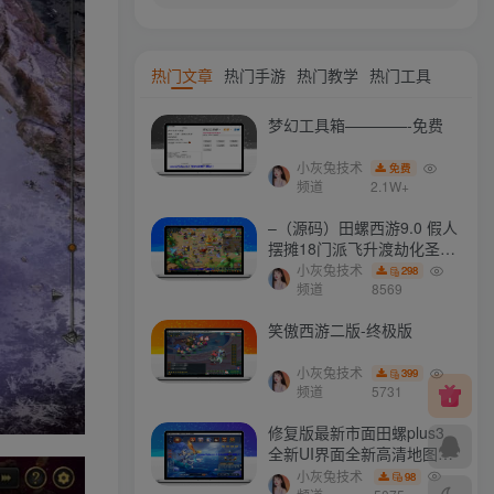
热门文章
热门手游
热门教学
热门工具
梦幻工具箱————-免费
小灰兔技术
免费
频道
2.1W+
–（源码）田螺西游9.0 假人
摆摊18门派飞升渡劫化圣助
战最新BB谛听….
小灰兔技术
298
频道
8569
笑傲西游二版-终极版
小灰兔技术
399
频道
5731
修复版最新市面田螺plus3
全新UI界面全新高清地图18
门派 修复了后门ggeserver
小灰兔技术
98