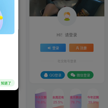
子来收集资
HI！请登录
登录
注册
社交账号登录
QQ登录
微信登录
知道了
今天仅剩
本周还有
本月剩余
今年还剩
78.6%
25.5%
76.7%
39.9%