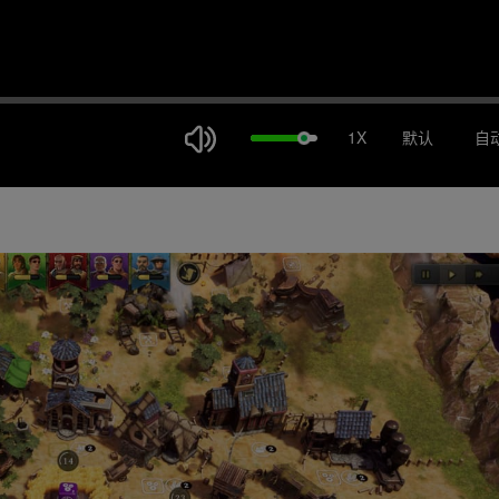
1X
默认
自