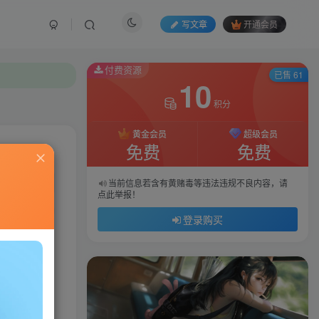
写文章
开通会员
付费资源
已售 61
10
积分
黄金会员
超级会员
免费
免费
私信
当前信息若含有黄赌毒等违法违规不良内容，请
点此举报！
43
145
登录购买