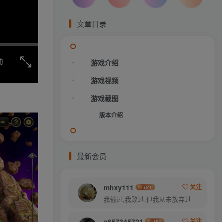
文章目录
动
游戏介绍
游戏视频
游戏截图
版本介绍
最新会员
mhxy111
关注
我输过,我败过,但我从未放弃过
a657345721
关注