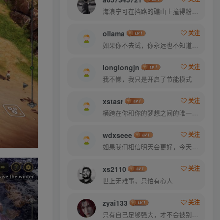
海浪宁可在挡路的礁山上撞得粉碎，也不肯后退一步
ollama
关注
如果你不去试，你永远也不知道结果，所以去试试吧
longlongjn
关注
我不懒，我只是开启了节能模式
xstasr
关注
横跨在你和你的梦想之间的唯一的东西就是奋力拼搏
wdxseee
关注
如果我们相信明天会更好，今天就能承受艰辛
xs2110
关注
世上无难事，只怕有心人
zyai133
关注
只有自己足够强大，才不会被别人践踏