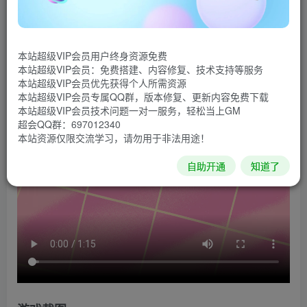
《用心组装》是一款剧情丰富的解谜类休闲益智游戏。
在游戏中你将扮演一名修古董的技术人员，在丰富多样的关
本站超级VIP会员用户终身资源免费
卡里面冒险，使用道具加快速度，故事丰富多样，在组装物
本站超级VIP会员：免费搭建、内容修复、技术支持等服务
件的同时，也在倾听居民的各种故事，从中学到超多知识。
本站超级VIP会员优先获得个人所需资源
本站超级VIP会员专属QQ群，版本修复、更新内容免费下载
游戏视频
本站超级VIP会员技术问题一对一服务，轻松当上GM
超会QQ群：697012340
本站资源仅限交流学习，请勿用于非法用途！
自助开通
知道了