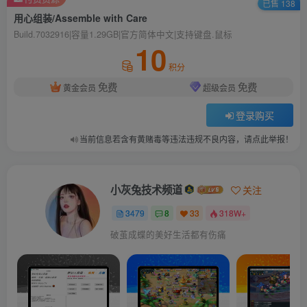
已售 138
用心组装/Assemble with Care
Build.7032916|容量1.29GB|官方简体中文|支持键盘.鼠标
10
积分
免费
免费
黄金会员
超级会员
登录购买
当前信息若含有黄赌毒等违法违规不良内容，请点此举报！
小灰兔技术频道
关注
3479
8
33
318W+
破茧成蝶的美好生活都有伤痛