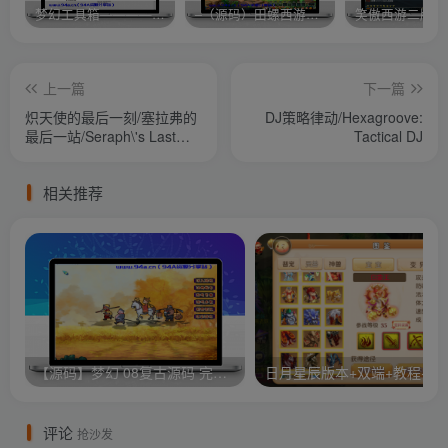
梦幻工具箱————-免费
–（源码）田螺西游9.0 假人摆摊18门派飞升渡劫化圣助战最新BB谛听….
笑傲西游二版-
上一篇
下一篇
炽天使的最后一刻/塞拉弗的
DJ策略律动/Hexagroove:
最后一站/Seraph\'s Last
Tactical DJ
Stand
相关推荐
【源码】梦幻 08复古源码 完整客户端 服务端GGE源码
日月星辰版本+双
评论
抢沙发