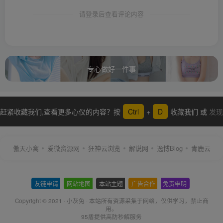
请登录后查看评论内容
专心做好一件事
赶紧收藏我们,查看更多心仪的内容？按
Ctrl
+
D
收藏我们 或
发现
更多
傲天小窝
爱微资源网
狂神云浏览
解说网
逸博Blog
青鹿云
友链申请
-
网站地图
-
本站主题
-
广告合作
-
免责申明
-
Copyright © 2021 ·
小灰兔
·
本站所有资源采集于网络
，仅供学习，禁止商
用。
95盾提供高防秒解服务