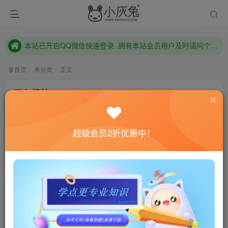
本站已开启QQ微信快速登录 ,拥有本站会员用户及时请问个人中心绑定！
已注册用户及时绑定邮箱,防止忘记资料
本站已开启QQ微信快速登录 ,拥有本站会员用户及时请问个人中心绑定！
首页
未分类
正文
用心组装/Assemble with Care
小灰兔技术频道
关注
私信
4年前发布
超级会员2折优惠中！
0
932
165
联网教程： 内附教程
单机教程： 内附教程
不懂的话联系客服！！！
本站的资源转载自国内外各大媒体和网络，仅供试玩体
验。如果您喜欢该游戏内容，请支持正版
→→→
正版购买
游戏介绍