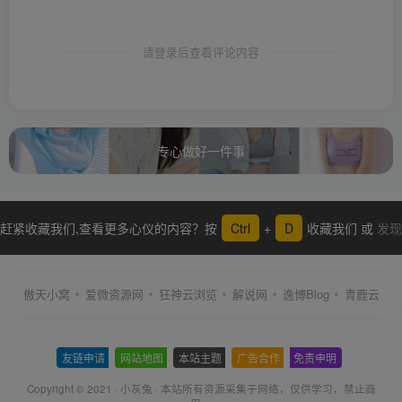
请登录后查看评论内容
专心做好一件事
赶紧收藏我们,查看更多心仪的内容？按
Ctrl
+
D
收藏我们 或
发现
更多
傲天小窝
爱微资源网
狂神云浏览
解说网
逸博Blog
青鹿云
友链申请
-
网站地图
-
本站主题
-
广告合作
-
免责申明
-
Copyright © 2021 ·
小灰兔
·
本站所有资源采集于网络
，仅供学习，禁止商