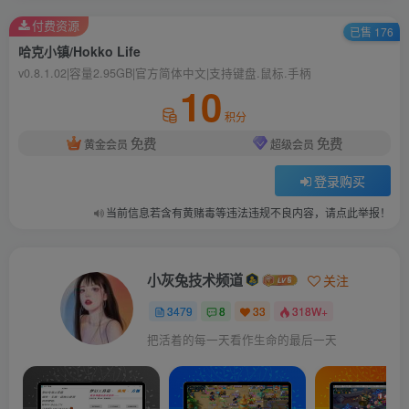
付费资源
已售 176
哈克小镇/Hokko Life
v0.8.1.02|容量2.95GB|官方简体中文|支持键盘.鼠标.手柄
10
积分
免费
免费
黄金会员
超级会员
登录购买
当前信息若含有黄赌毒等违法违规不良内容，请点此举报！
小灰兔技术频道
关注
3479
8
33
318W+
把活着的每一天看作生命的最后一天