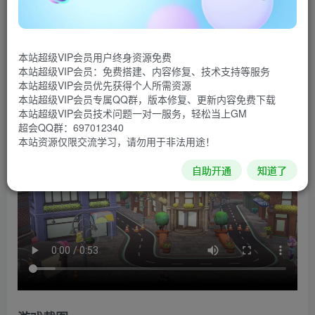
跳下火车，在 Hokko 村庄展开您的新生活吧！接手老旧
的工作室，尽情发挥创意，使用收集来的材料动手完成镇上
本站超级VIP会员用户终身资源免费
里里外外的设计！在毫不设限的情况下自由发挥创意，您会
本站超级VIP会员：免费搭建、内容修复、技术支持等服务
打造出什么样的小镇呢？
本站超级VIP会员优先获得个人所需资源
本站超级VIP会员专属QQ群，版本修复、更新内容免费下载
游戏视频
本站超级VIP会员技术问题一对一服务，轻松当上GM
超会QQ群：697012340
本站资源仅限交流学习，请勿用于非法用途！
自助开通
知道了