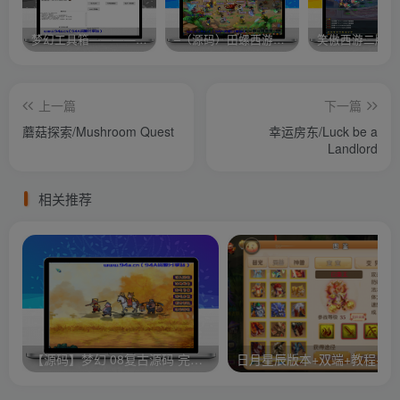
梦幻工具箱————-免费
–（源码）田螺西游9.0 假人摆摊18门派飞升渡劫化圣助战最新BB谛听….
笑傲西游二版-
上一篇
下一篇
蘑菇探索/Mushroom Quest
幸运房东/Luck be a
Landlord
相关推荐
【源码】梦幻 08复古源码 完整客户端 服务端GGE源码
日月星辰版本+双