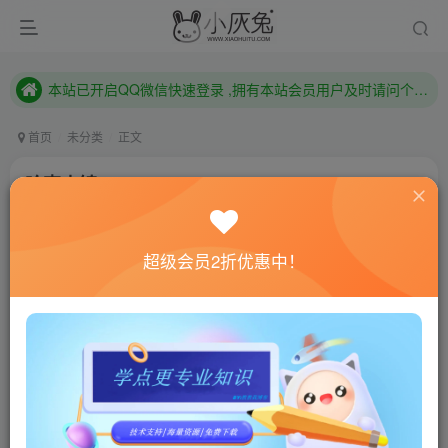
本站已开启QQ微信快速登录 ,拥有本站会员用户及时请问个人中心绑定！
已注册用户及时绑定邮箱,防止忘记资料
本站已开启QQ微信快速登录 ,拥有本站会员用户及时请问个人中心绑定！
首页
未分类
正文
哈克小镇/Hokko Life
小灰兔技术频道
关注
私信
4年前发布
超级会员2折优惠中！
0
669
104
联网教程： 内附教程
单机教程： 内附教程
不懂的话联系客服！！！
本站的资源转载自国内外各大媒体和网络，仅供试玩体
验。如果您喜欢该游戏内容，请支持正版
→→→
正版购买
游戏介绍