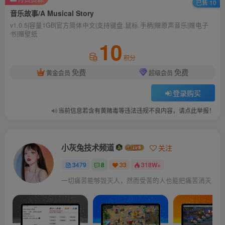
已售 10
音乐故事/A Musical Story
v1.0.5|容量1GB|官方简体中文|支持键盘.鼠标.手柄|赠原声音乐|赠电子
书|赠壁纸
10
积分
免费
免费
黄金会员
超级会员
登录购买
当前信息若含有黄赌毒等违法违规不良内容，请点此举报！
小灰兔技术频道
关注
3479
8
33
318W+
一切痛苦能够毁灭人，然而受苦的人也能把痛苦消灭