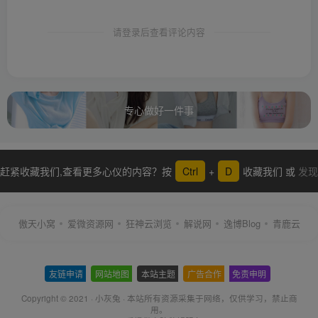
请登录后查看评论内容
专心做好一件事
赶紧收藏我们,查看更多心仪的内容？按
Ctrl
+
D
收藏我们 或
发现
更多
傲天小窝
爱微资源网
狂神云浏览
解说网
逸博Blog
青鹿云
友链申请
-
网站地图
-
本站主题
-
广告合作
-
免责申明
-
Copyright © 2021 ·
小灰兔
·
本站所有资源采集于网络
，仅供学习，禁止商
用。