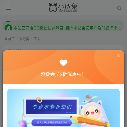
本站已开启QQ微信快速登录 ,拥有本站会员用户及时请问个人中心绑定！
已注册用户及时绑定邮箱,防止忘记资料
本站已开启QQ微信快速登录 ,拥有本站会员用户及时请问个人中心绑定！
首页
未分类
正文
音乐故事/A Musical Story
小灰兔技术频道
关注
私信
4年前发布
超级会员2折优惠中！
0
478
122
联网教程： 内附教程
单机教程： 内附教程
不懂的话联系客服！！！
本站的资源转载自国内外各大媒体和网络，仅供试玩体
验。如果您喜欢该游戏内容，请支持正版
→→→
正版购买
游戏介绍