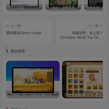
梦幻工具箱————-免费
–（源码）田螺西游9.0 假人摆摊18门派飞升渡劫化圣助战最新BB谛听….
笑傲西游二版-
上一篇
下一篇
德皮康加/Derpy Conga
隐藏世界：自上而下
3D/Hidden World Top-Down
3D
相关推荐
【源码】梦幻 08复古源码 完整客户端 服务端GGE源码
日月星辰版本+双