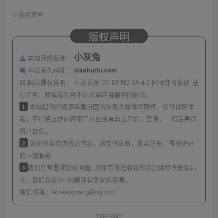
©
版权声明
版权声明
小灰兔
本站网络名称：
本站永久网址：
xiaohuitu.com
网站侵权说明：
本站采用 CC BY-NC-SA 4.0 国际许可协议 进
行许可，转载或引用本站文章应遵循相同协议。
1
本站提供的资源采集自国内外各大媒体和网络，仅供试玩体
验；不得将上述内容用于商业或者非法用途，否则，一切后果请
用户自负。
2
如果您喜欢该资源内容，请支持正版，购买注册，得到更好
的正版服务。
3
我们非常重视版权问题, 如果有侵犯版权的资源请尽快联系站
长，我们会在24h内删除有争议的资源。
站长邮箱：
fenxiangwang@qq.com
THE END