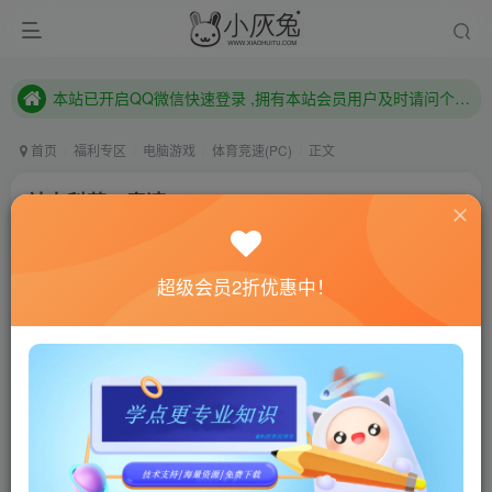
本站已开启QQ微信快速登录 ,拥有本站会员用户及时请问个人中心绑定！
已注册用户及时绑定邮箱,防止忘记资料
本站已开启QQ微信快速登录 ,拥有本站会员用户及时请问个人中心绑定！
首页
福利专区
电脑游戏
体育竞速(PC)
正文
神力科莎：竞速/Assetto Corsa Competizione
小灰兔技术频道
关注
私信
4年前更新
超级会员2折优惠中！
0
943
103
联网教程： 内附教程
单机教程： 内附教程
不懂的话联系客服！！！
本站的资源转载自国内外各大媒体和网络，仅供试玩体
验。如果您喜欢该游戏内容，请支持正版
→→→
正版购买
游戏介绍