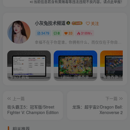
当前信息若含有黄赌毒等违法违规不良内容，请点此举报！
小灰兔技术频道
关注
3479
8
33
318W+
幸福不在于你是谁，你拥有什么，而仅仅在于你自己怎么看待
梦幻工具箱————-免费
–（源码）田螺西游9.0 假人摆摊18门派飞升渡劫化圣助战最新BB谛听….
笑傲西游二版-
上一篇
下一篇
街头霸王5：冠军版/Street
龙珠：超宇宙2/Dragon Ball:
Fighter V: Champion Edition
Xenoverse 2
相关推荐