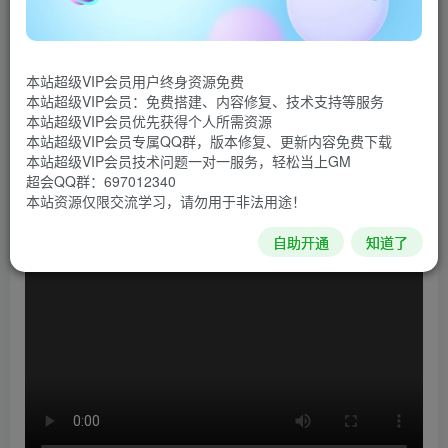
《神力科莎：竞速》为宝珀GT系列赛最新官方游戏，宝
珀GT系列赛使用世界著名的瑞士手表制造商Blancpain名称
本站超级VIP会员用户终身资源免费
命名，并由 SRO Motorsports Group主办。游戏由Kunos
本站超级VIP会员：免费搭建、内容修复、技术支持等服务
Simulazioni 与505 Games呈现，将在今夏登陆Steam展开抢
本站超级VIP会员优先获得个人所需资源
本站超级VIP会员专属QQ群，版本修复、更新内容免费下载
先体验。游戏拥有无与伦比的模拟驾驶质量，能让玩家体验
本站超级VIP会员技术问题一对一服务，轻松当上GM
GT3系列独特的氛围，对抗官方车手与车队，体验所有高精
超会QQ群：697012340
本站资源仅限交流学习，请勿用于非法用途！
度还原并注重细节的车辆与赛道。
自助开通
知道了
游戏视频