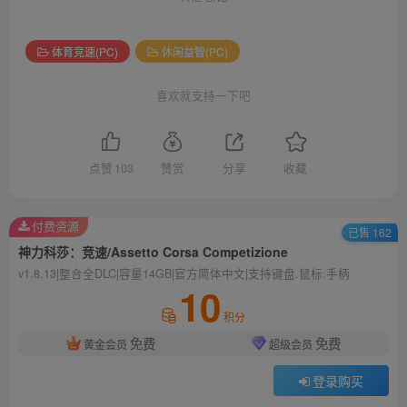
体育竞速(PC)
休闲益智(PC)
喜欢就支持一下吧
点赞
103
赞赏
分享
收藏
付费资源
已售 162
神力科莎：竞速/Assetto Corsa Competizione
v1.8.13|整合全DLC|容量14GB|官方简体中文|支持键盘.鼠标.手柄
10
积分
免费
免费
黄金会员
超级会员
登录购买