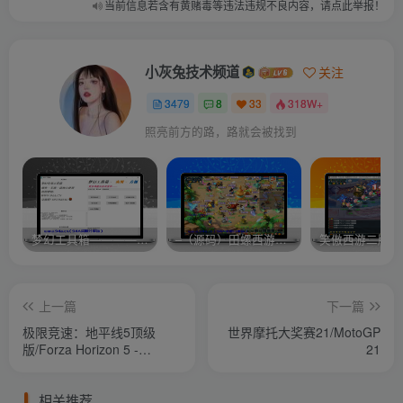
当前信息若含有黄赌毒等违法违规不良内容，请点此举报！
小灰兔技术频道
关注
3479
8
33
318W+
照亮前方的路，路就会被找到
梦幻工具箱————-免费
–（源码）田螺西游9.0 假人摆摊18门派飞升渡劫化圣助战最新BB谛听….
笑傲西游二版-
上一篇
下一篇
极限竞速：地平线5顶级
世界摩托大奖赛21/MotoGP
版/Forza Horizon 5 -
21
Premium
相关推荐