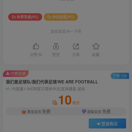
体育竞速(PC)
休闲益智(PC)
喜欢就支持一下吧
点赞
52
赞赏
分享
收藏
付费资源
已售 126
我们是足球队/我们代表足球/WE ARE FOOTBALL
v1.15|容量1.54GB|官方简体中文|支持键盘.鼠标
10
积分
免费
免费
黄金会员
超级会员
登录购买