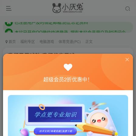
本站已开启QQ微信快速登录 ,拥有本站会员用户及时请问个人中心绑定！
已注册用户及时绑定邮箱,防止忘记资料
本站已开启QQ微信快速登录 ,拥有本站会员用户及时请问个人中心绑定！
首页
福利专区
电脑游戏
体育竞速(PC)
正文
我们是足球队/我们代表足球/WE ARE
FOOTBALL
小灰兔技术频道
关注
私信
超级会员2折优惠中！
4年前更新
0
772
52
联网教程： 内附教程
单机教程： 内附教程
不懂的话联系客服！！！
本站的资源转载自国内外各大媒体和网络，仅供试玩体
验。如果您喜欢该游戏内容，请支持正版
→→→
正版购买