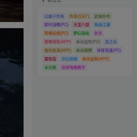
白娘子传奇
传奇白日门
武林外传
即时战略(PC)
天龙八部
热血江湖
策略站棋(PC)
梦幻诛仙
剑灵
策略塔防(APP)
休闲益智(PC)
龙之谷
角色扮演(APP)
休闲棋牌
体育竞速(PC)
冒险岛
空白剑网
休闲益智(APP)
未分类
剑侠情缘教学