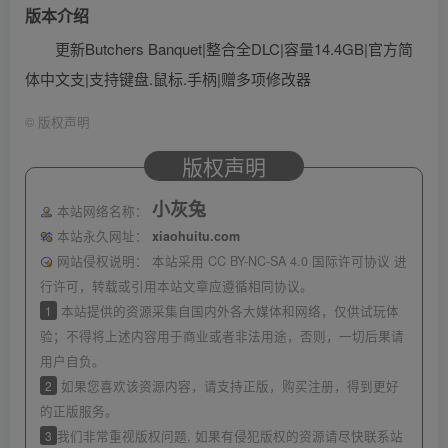
版本介绍
更新Butchers Banquet|整合全DLC|容量14.4GB|官方简
体中文支|支持键盘.鼠标.手柄|赠多项修改器
©
版权声明
版权声明
小灰兔
本站网络名称：
本站永久网址：
xiaohuitu.com
网站侵权说明：
本站采用 CC BY-NC-SA 4.0 国际许可协议 进
行许可，转载或引用本站文章应遵循相同协议。
1
本站提供的资源采集自国内外各大媒体和网络，仅供试玩体
验；不得将上述内容用于商业或者非法用途，否则，一切后果请
用户自负。
2
如果您喜欢该资源内容，请支持正版，购买注册，得到更好
的正版服务。
3
我们非常重视版权问题, 如果有侵犯版权的资源请尽快联系站