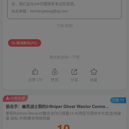
长，我们会在24h内删除有争议的资源。
站长邮箱：
fenxiangwang@qq.com
THE END
枪战射击(PC)
喜欢就支持一下吧
点赞
179
赞赏
分享
收藏
付费资源
已售 73
狙击手：幽灵战士契约2/Sniper Ghost Warrior Contracts 2
更新Butchers Banquet|整合全DLC|容量14.4GB|官方简体中文支|支持键
盘.鼠标.手柄|赠多项修改器
10