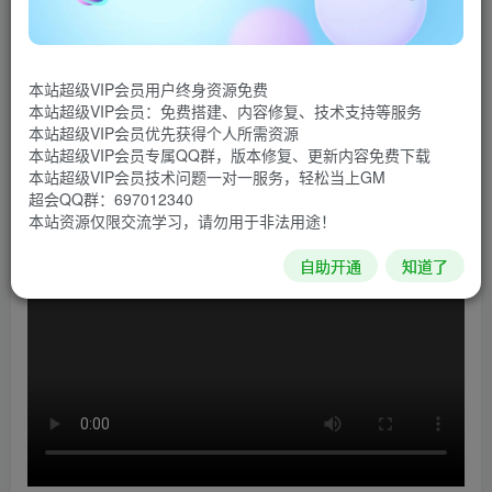
游戏介绍
《狙击手：幽灵战士契约2》的背景在中东，是一款现代
战争战术类射击游戏。在游戏中，玩家扮演代号渡鸦的契约
本站超级VIP会员用户终身资源免费
本站超级VIP会员：免费搭建、内容修复、技术支持等服务
狙击手刺客，在激动人心的单人战役中消灭一连串目标。你
本站超级VIP会员优先获得个人所需资源
将在超过1000米的超远距离外狙杀目标，准备好体验系列中
本站超级VIP会员专属QQ群，版本修复、更新内容免费下载
本站超级VIP会员技术问题一对一服务，轻松当上GM
最刺激人心的一作吧。
超会QQ群：697012340
本站资源仅限交流学习，请勿用于非法用途！
游戏视频
自助开通
知道了