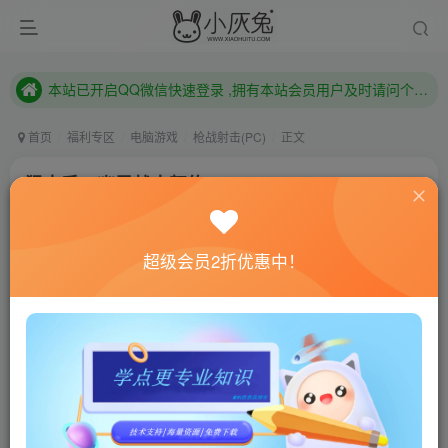
本站已开启QQ微信快速登录 ,拥有本站会员用户及时请问个人中心绑定！
已注册用户及时绑定邮箱,防止忘记资料
本站已开启QQ微信快速登录 ,拥有本站会员用户及时请问个人中心绑定！
首页
福利专区
电脑游戏
枪战射击(PC)
正文
狙击手：幽灵战士契约2/Sniper Ghost Warrior
Contracts 2
小灰兔技术频道
关注
私信
超级会员2折优惠中！
4年前更新
0
492
179
联网教程： 内附教程
单机教程： 内附教程
不懂的话联系客服！！！
本站的资源转载自国内外各大媒体和网络，仅供试玩体
验。如果您喜欢该游戏内容，请支持正版
→→→
正版购买