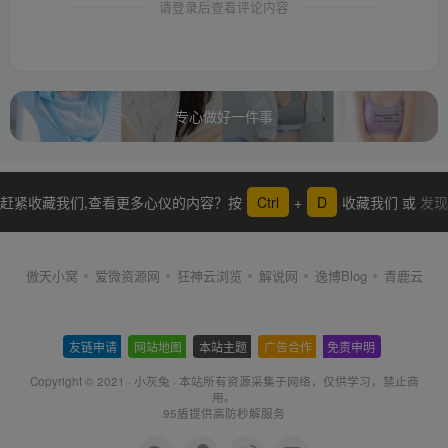
请登录后查看评论内容
专心做好一件事
赶紧收藏我们,查看更多心仪的内容？按
Ctrl
+
D
收藏我们 或
发现
更多
傲天小窝
爱微资源网
狂神云浏览
解说网
逸博Blog
青鹿云
友链申请
-
网站地图
-
本站主题
-
广告合作
-
免责申明
-
Copyright © 2021 ·
小灰兔
·
本站所有资源采集于网络
，仅供学习，禁止商
用。
95盾提供高防秒解服务