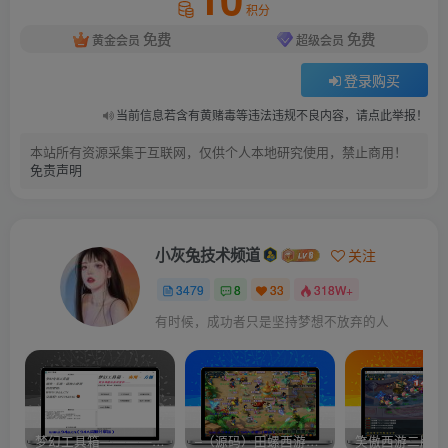
积分
免费
免费
黄金会员
超级会员
登录购买
当前信息若含有黄赌毒等违法违规不良内容，请点此举报！
本站所有资源采集于互联网，仅供个人本地研究使用，禁止商用！
免责声明
小灰兔技术频道
关注
3479
8
33
318W+
有时候，成功者只是坚持梦想不放弃的人
梦幻工具箱————-免费
–（源码）田螺西游9.0 假人摆摊18门派飞升渡劫化圣助战最新BB谛听….
笑傲西游二版-