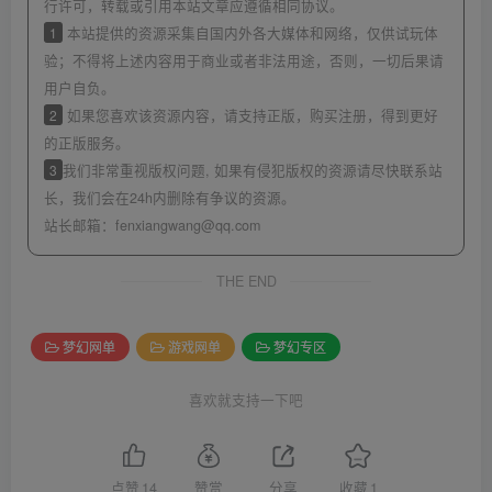
行许可，转载或引用本站文章应遵循相同协议。
1
本站提供的资源采集自国内外各大媒体和网络，仅供试玩体
验；不得将上述内容用于商业或者非法用途，否则，一切后果请
用户自负。
2
如果您喜欢该资源内容，请支持正版，购买注册，得到更好
的正版服务。
3
我们非常重视版权问题, 如果有侵犯版权的资源请尽快联系站
长，我们会在24h内删除有争议的资源。
站长邮箱：
fenxiangwang@qq.com
THE END
梦幻网单
游戏网单
梦幻专区
喜欢就支持一下吧
点赞
14
赞赏
分享
收藏
1