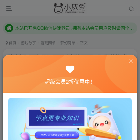
本站已开启QQ微信快速登录 ,拥有本站会员用户及时请问个人中心绑定！
已注册用户及时绑定邮箱,防止忘记资料
本站已开启QQ微信快速登录 ,拥有本站会员用户及时请问个人中心绑定！
首页
游戏分享
游戏网单
梦幻网单
正文
独家极品18门派无bug钓鱼端v6（置顶推荐持续更
新）
小灰兔技术频道
关注
私信
超级会员2折优惠中！
4年前更新
2670
14
联网教程： 内附教程
单机教程： 内附教程
不懂的话联系客服！！！
看图看视频介绍，就不写简介了