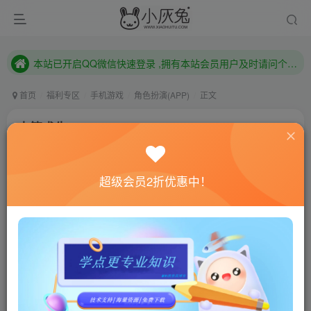
本站已开启QQ微信快速登录 ,拥有本站会员用户及时请问个人中心绑定！
已注册用户及时绑定邮箱,防止忘记资料
本站已开启QQ微信快速登录 ,拥有本站会员用户及时请问个人中心绑定！
首页
福利专区
手机游戏
角色扮演(APP)
正文
木筏求生v272
小灰兔技术频道
关注
私信
4年前发布
超级会员2折优惠中！
0
401
89
联网教程： 内附教程
单机教程： 内附教程
不懂的话联系客服！！！
游戏介绍
一场可怕的飞机坠毁夺走了所有乘客和机组人员的生
命……除了一架。你是幸存者，现在你走出了文明。在海洋