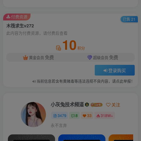
付费资源
已售 21
木筏求生v272
此内容为付费资源，请付费后查看
10
积分
免费
免费
黄金会员
超级会员
登录购买
当前信息若含有黄赌毒等违法违规不良内容，请点此举报！
小灰兔技术频道
关注
3479
8
33
318W+
永不言弃