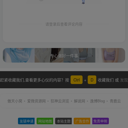
请登录后查看评论内容
专心做好一件事
赶紧收藏我们,查看更多心仪的内容？按
Ctrl
+
D
收藏我们 或
发现
更多
傲天小窝
爱微资源网
狂神云浏览
解说网
逸博Blog
青鹿云
友链申请
-
网站地图
-
本站主题
-
广告合作
-
免责申明
-