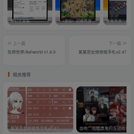
梦幻工具箱————-免费
–（源码）田螺西游9.0 假人摆摊18门派飞升渡劫化圣助战最新BB谛听….
笑傲西游二版-
上一篇
下一篇
灰烬世界/Ashworld v1.6.0
某某宗女修修炼手札v2.47
相关推荐
某某宗女修修炼手札v2.47