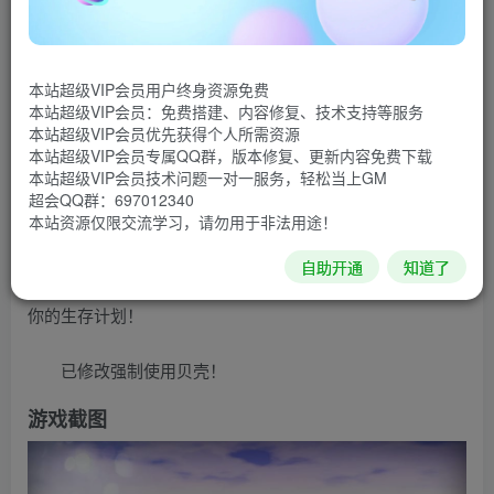
周围，炎热的阳光和饥饿的鲨鱼。一个几乎绝望的情况和一
个巨大的机会死亡肾上腺素投入你的血液。你只有一件事 –
本站超级VIP会员用户终身资源免费
生存工艺。
本站超级VIP会员：免费搭建、内容修复、技术支持等服务
本站超级VIP会员优先获得个人所需资源
救生筏上的生存模拟器会将你带入海洋中的史诗般的冒
本站超级VIP会员专属QQ群，版本修复、更新内容免费下载
本站超级VIP会员技术问题一对一服务，轻松当上GM
险之旅！远离人类和文明，超越无限的视野。游戏的主要目
超会QQ群：697012340
标是尽可能长时间保持活力，为此，您需要进行制作和建设
本站资源仅限交流学习，请勿用于非法用途！
– 收集资源，改进木筏并在木筏上建造一个庇护所。不要忘
自助开通
知道了
记，干渴和饥饿并不是唯一的危险。确保鲨鱼袭击不会破坏
你的生存计划！
已修改强制使用贝壳！
游戏截图