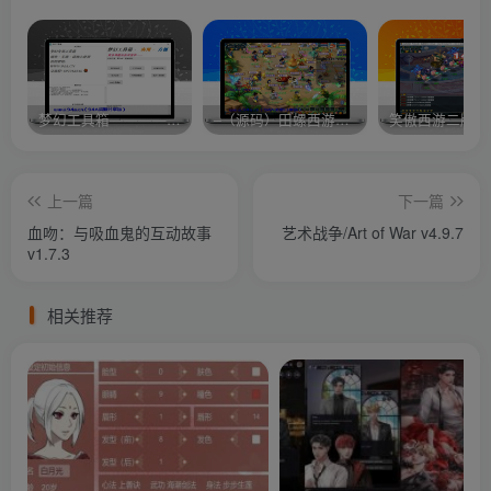
梦幻工具箱————-免费
–（源码）田螺西游9.0 假人摆摊18门派飞升渡劫化圣助战最新BB谛听….
笑傲西游二版-
上一篇
下一篇
血吻：与吸血鬼的互动故事
艺术战争/Art of War v4.9.7
v1.7.3
相关推荐