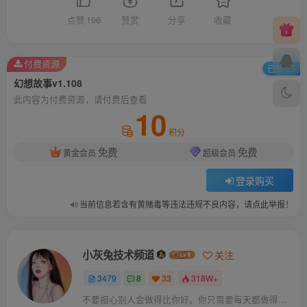
点赞
196
赞赏
分享
收藏
付费资源
已售 25
幻想故事v1.108
此内容为付费资源，请付费后查看
10
积分
免费
免费
黄金会员
超级会员
登录购买
当前信息若含有黄赌毒等违法违规不良内容，请点此举报！
小灰兔技术频道
关注
3479
8
33
318W+
不要担心别人会做得比你好。你只需要每天都做得比前一天好就可以了