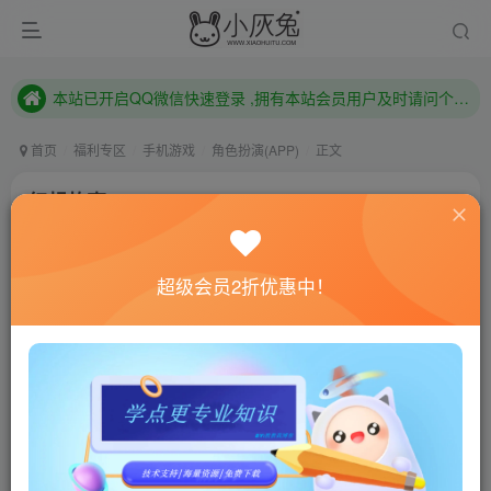
本站已开启QQ微信快速登录 ,拥有本站会员用户及时请问个人中心绑定！
已注册用户及时绑定邮箱,防止忘记资料
本站已开启QQ微信快速登录 ,拥有本站会员用户及时请问个人中心绑定！
首页
福利专区
手机游戏
角色扮演(APP)
正文
幻想故事v1.108
小灰兔技术频道
关注
私信
4年前发布
超级会员2折优惠中！
0
746
196
联网教程： 内附教程
单机教程： 内附教程
不懂的话联系客服！！！
游戏介绍
已修改使用足够的货币不减，进不去的需要加速器！