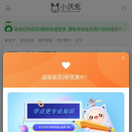
本站已开启QQ微信快速登录 ,拥有本站会员用户及时请问个人中心绑定！
已注册用户及时绑定邮箱,防止忘记资料
本站已开启QQ微信快速登录 ,拥有本站会员用户及时请问个人中心绑定！
首页
游戏分享
教学频道
梦幻教学
正文
西游H5内充对接教学
小灰兔技术频道
关注
私信
4年前更新
超级会员2折优惠中！
725
8
联网教程： 内附教程
单机教程： 内附教程
不懂的话联系客服！！！