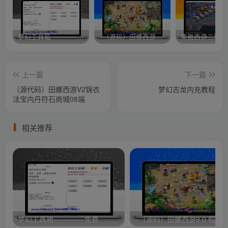
梦幻工具箱————-免费
–（源码）田螺西游9.0 假人摆摊18门派飞升渡劫化圣助战最新BB谛听….
笑傲西游二版-
上一篇
下一篇
（源代码）田螺西游V2锦衣
梦幻古龙内充教程
法宝内丹符石商城08端
相关推荐
梦幻工具箱————-免费