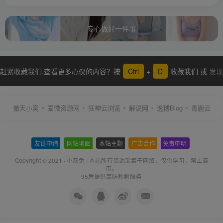
专心做好一件事
赶紧收藏我们,查看更多心仪的内容？按
Ctrl
+
D
收藏我们 或
发现
更多
傲天小窝
爱微资源网
狂神云浏览
解说网
逸博Blog
青鹿云
友链申请
-
网站地图
-
本站主题
-
广告合作
-
免责申明
-
Copyright © 2021 ·
小灰兔
·
本站所有资源采集于网络
，仅供学习，禁止商
用。
95盾提供高防秒解服务