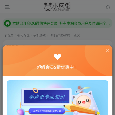
本站已开启QQ微信快速登录 ,拥有本站会员用户及时请问个人中心绑定！
已注册用户及时绑定邮箱,防止忘记资料
本站已开启QQ微信快速登录 ,拥有本站会员用户及时请问个人中心绑定！
首页
福利专区
手机游戏
动作冒险(APP)
正文
鱿鱼游戏3D v0.8
小灰兔技术频道
关注
私信
4年前发布
超级会员2折优惠中！
0
444
117
联网教程： 内附教程
单机教程： 内附教程
不懂的话联系客服！！！
游戏介绍
欢迎来到鱿鱼游戏3D。尝试使用不同的游戏模式生存！
为一个非常艰难的挑战做好准备！如果你赢得比赛，你将获