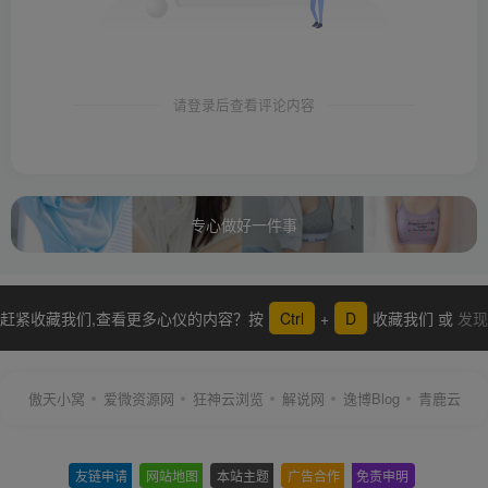
请登录后查看评论内容
专心做好一件事
赶紧收藏我们,查看更多心仪的内容？按
Ctrl
+
D
收藏我们 或
发现
更多
傲天小窝
爱微资源网
狂神云浏览
解说网
逸博Blog
青鹿云
友链申请
-
网站地图
-
本站主题
-
广告合作
-
免责申明
-