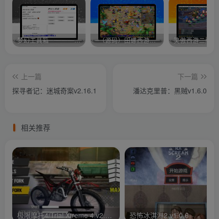
梦幻工具箱————-免费
–（源码）田螺西游9.0 假人摆摊18门派飞升渡劫化圣助战最新BB谛听….
笑傲西游二版-
上一篇
下一篇
探寻者记：迷城奇案v2.16.1
潘达克里普：黑贼v1.6.0
相关推荐
极限摩托4/Trial Xtreme 4 v2.11.0.2
恐怖冰淇淋2 v1.0.6