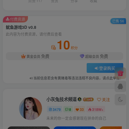
点赞
117
赞赏
分享
收藏
付费资源
已售 56
鱿鱼游戏3D v0.8
此内容为付费资源，请付费后查看
10
积分
免费
免费
黄金会员
超级会员
登录购买
当前信息若含有黄赌毒等违法违规不良内容，请点此举报！
小灰兔技术频道
关注
3479
8
33
318W+
未来的你一定会感谢现在拼命的自己