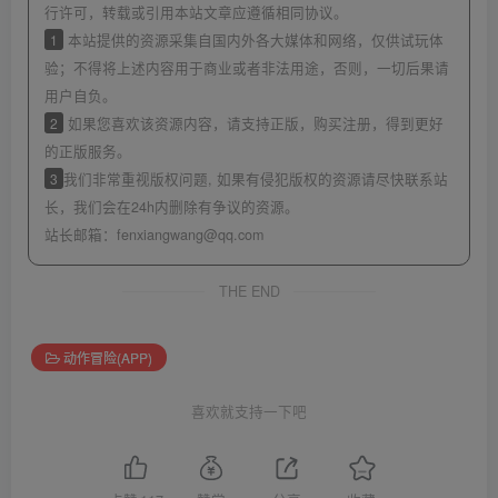
行许可，转载或引用本站文章应遵循相同协议。
1
本站提供的资源采集自国内外各大媒体和网络，仅供试玩体
验；不得将上述内容用于商业或者非法用途，否则，一切后果请
用户自负。
2
如果您喜欢该资源内容，请支持正版，购买注册，得到更好
的正版服务。
3
我们非常重视版权问题, 如果有侵犯版权的资源请尽快联系站
长，我们会在24h内删除有争议的资源。
站长邮箱：
fenxiangwang@qq.com
THE END
动作冒险(APP)
喜欢就支持一下吧