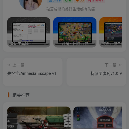
破茧成蝶的美好生活都有伤痛
梦幻工具箱————-免费
–（源码）田螺西游9.0 假人摆摊18门派飞升渡劫化圣助战最新BB谛听….
笑傲西游二版-
上一篇
下一篇
失忆症/Amnesia Escape v1
特派团弹药v1.0.9
相关推荐