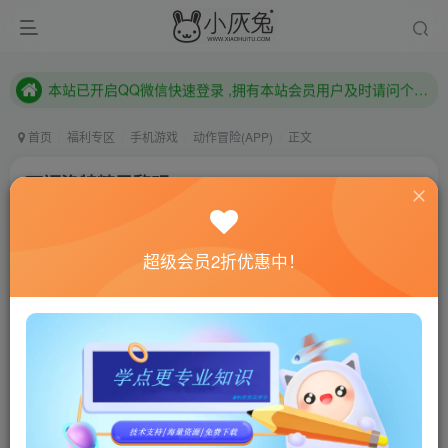
本站已开启QQ微信快速登录 ,拥有本站会员用户及时请问个人中心绑定！
已注册用户及时绑定邮箱,防止忘记资料
本站已开启QQ微信快速登录 ,拥有本站会员用户及时请问个人中心绑定！
首页
福利专区
手机游戏
动作冒险(APP)
正文
西福洛特精灵黎明v1.0
小灰兔技术频道
关注
私信
4年前发布
超级会员2折优惠中！
0
553
82
联网教程： 内附教程
单机教程： 内附教程
不懂的话联系客服！！！
游戏介绍
不久前，有一个叫做Sheffelrot村。在村里住着小动物叫
已被从外面的世界隔了几百年的精灵。这些生物不得不控制