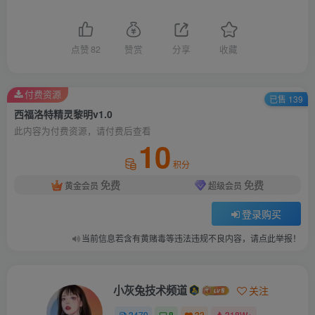
点赞
82
赞赏
分享
收藏
付费资源
已售 139
西福洛特精灵黎明v1.0
此内容为付费资源，请付费后查看
10
积分
免费
免费
黄金会员
超级会员
登录购买
当前信息若含有黄赌毒等违法违规不良内容，请点此举报！
小灰兔技术频道
关注
3479
8
33
318W+