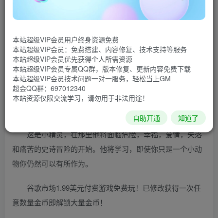
土，风，火，水，在某些罕见的情况下，他们甚至可以操纵
有机生命的能力。
本站超级VIP会员用户终身资源免费
本站超级VIP会员：免费搭建、内容修复、技术支持等服务
这个故事是关于从村小精灵。一个弃儿。他的名字是未
本站超级VIP会员优先获得个人所需资源
知的，因为没有人关心，要求它。他们都只是称他为精灵。
本站超级VIP会员专属QQ群，版本修复、更新内容免费下载
本站超级VIP会员技术问题一对一服务，轻松当上GM
有一天，小精灵有一个分配带来了特殊的岩石从祭坛回到
超会QQ群：697012340
Sheffelrot寺庙。他被告知，路径可能是危险的，但奖励是蔚
本站资源仅限交流学习，请勿用于非法用途！
为壮观。
自助开通
知道了
这是小精灵，在那里他将面临危险，幸福，爱情，失落
和痛苦的史诗冒险的开始。他将学习，即使你只是一个小动
物你仍然可以有所作为。
谷歌市场1.99美元付费游戏免费玩！已修改获得一次任
意数量金币即解锁大量金币！