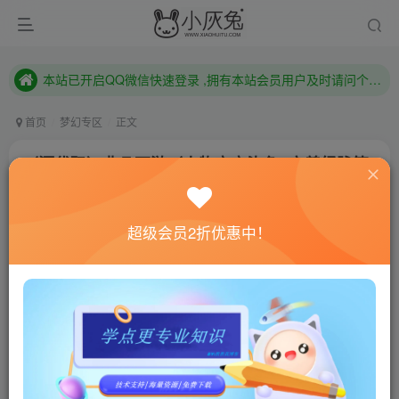
本站已开启QQ微信快速登录 ,拥有本站会员用户及时请问个人中心绑定！
已注册用户及时绑定邮箱,防止忘记资料
本站已开启QQ微信快速登录 ,拥有本站会员用户及时请问个人中心绑定！
首页
梦幻专区
正文
（源代码）非凡西游（人物宝宝染色+完善经脉符
石内丹+完善活动+视频介绍）
小灰兔技术频道
关注
私信
超级会员2折优惠中！
4年前更新
1916
13
联网教程： 内附教程
单机教程： 内附教程
不懂的话联系客服！！！
非凡西游（人物宝宝染色+完善经脉符石内丹+完善活动
+视频介绍）