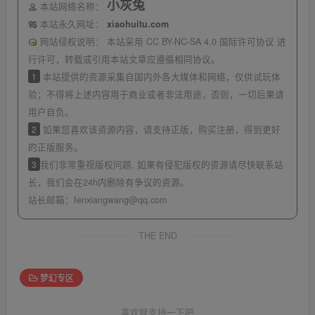
小灰兔
本站网络名称：
本站永久网址：
xiaohuitu.com
网站侵权说明：
本站采用 CC BY-NC-SA 4.0 国际许可协议 进
行许可，转载或引用本站文章应遵循相同协议。
1
本站提供的资源采集自国内外各大媒体和网络，仅供试玩体
验；不得将上述内容用于商业或者非法用途，否则，一切后果请
用户自负。
2
如果您喜欢该资源内容，请支持正版，购买注册，得到更好
的正版服务。
3
我们非常重视版权问题, 如果有侵犯版权的资源请尽快联系站
长，我们会在24h内删除有争议的资源。
站长邮箱：
fenxiangwang@qq.com
THE END
梦幻专区
喜欢就支持一下吧