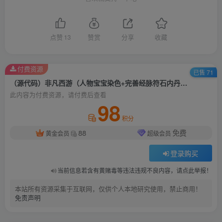
点赞
13
赞赏
分享
收藏
付费资源
已售 71
（源代码）非凡西游（人物宝宝染色+完善经脉符石内丹+完善活动+视频介绍）
此内容为付费资源，请付费后查看
98
积分
88
免费
黄金会员
超级会员
登录购买
当前信息若含有黄赌毒等违法违规不良内容，请点此举报！
本站所有资源采集于互联网，仅供个人本地研究使用，禁止商用！
免责声明