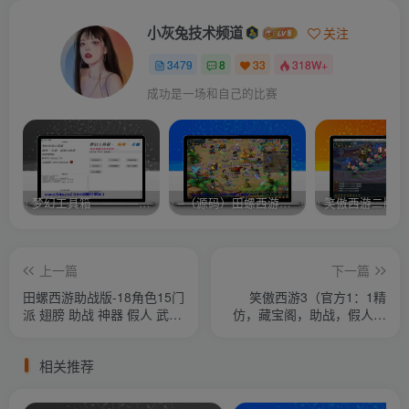
小灰兔技术频道
关注
3479
8
33
318W+
成功是一场和自己的比赛
梦幻工具箱————-免费
–（源码）田螺西游9.0 假人摆摊18门派飞升渡劫化圣助战最新BB谛听….
笑傲西游二版-
上一篇
下一篇
田螺西游助战版-18角色15门
笑傲西游3（官方1：1精
派 翅膀 助战 神器 假人 武器
仿，藏宝阁，助战，假人走
宠物染色等
动摆摊，结婚，武器染色，
BB染色）
相关推荐