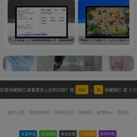
梦幻工具箱————-免费
专心做好一件事
赶紧收藏我们,查看更多心仪的内容？按
Ctrl
+
D
收藏我们 或
发现
更多
傲天小窝
爱微资源网
狂神云浏览
解说网
逸博Blog
青鹿云
友链申请
-
网站地图
-
本站主题
-
广告合作
-
免责申明
-