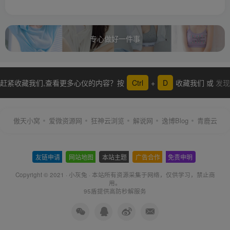
专心做好一件事
赶紧收藏我们,查看更多心仪的内容？按
Ctrl
+
D
收藏我们 或
发现
更多
傲天小窝
爱微资源网
狂神云浏览
解说网
逸博Blog
青鹿云
友链申请
-
网站地图
-
本站主题
-
广告合作
-
免责申明
-
Copyright © 2021 ·
小灰兔
·
本站所有资源采集于网络
，仅供学习，禁止商
用。
95盾提供高防秒解服务