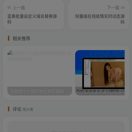
上一篇
下一篇
蓝奏批量自定义域名替换源
轻量级在线疫情实时动态源
码
码
相关推荐
无陌然个人倒计时引导页源码
在线浏览美图源码+py源码
评论
抢沙发