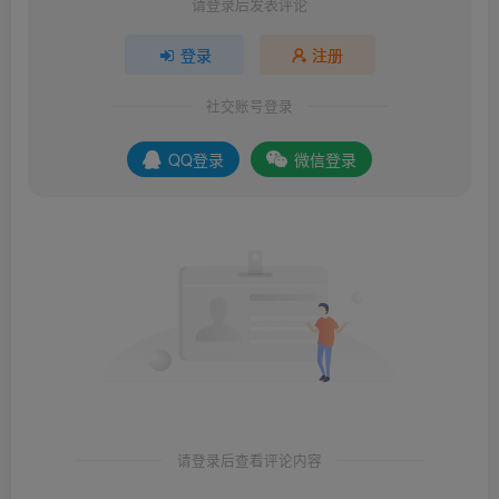
请登录后发表评论
登录
注册
社交账号登录
QQ登录
微信登录
请登录后查看评论内容