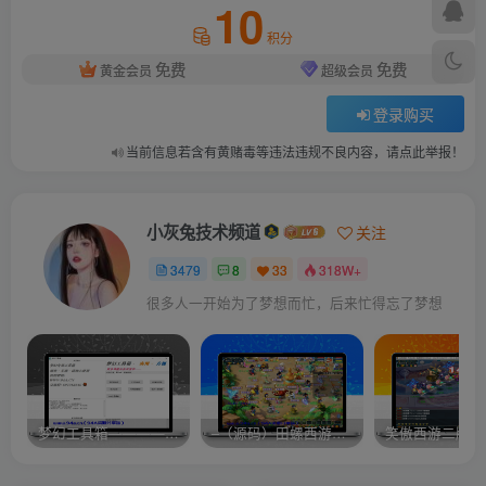
10
积分
免费
免费
黄金会员
超级会员
登录购买
当前信息若含有黄赌毒等违法违规不良内容，请点此举报！
小灰兔技术频道
关注
3479
8
33
318W+
很多人一开始为了梦想而忙，后来忙得忘了梦想
梦幻工具箱————-免费
–（源码）田螺西游9.0 假人摆摊18门派飞升渡劫化圣助战最新BB谛听….
笑傲西游二版-