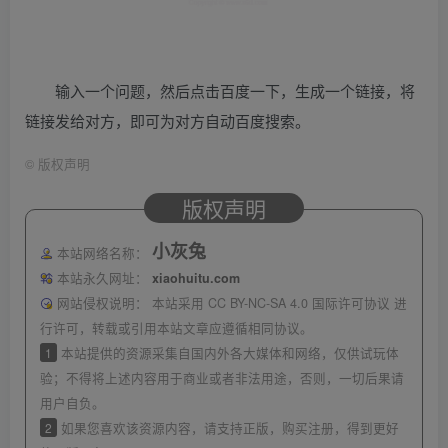
输入一个问题，然后点击百度一下，生成一个链接，将
链接发给对方，即可为对方自动百度搜索。
©
版权声明
版权声明
小灰兔
本站网络名称：
本站永久网址：
xiaohuitu.com
网站侵权说明：
本站采用 CC BY-NC-SA 4.0 国际许可协议 进
行许可，转载或引用本站文章应遵循相同协议。
1
本站提供的资源采集自国内外各大媒体和网络，仅供试玩体
验；不得将上述内容用于商业或者非法用途，否则，一切后果请
用户自负。
2
如果您喜欢该资源内容，请支持正版，购买注册，得到更好