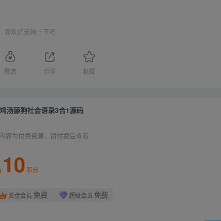
喜欢就支持一下吧
赞赏
分享
收藏
鸡汤舔狗社会语录3合1源码
内容为付费资源，请付费后查看
10
积分
免费
免费
黄金会员
超级会员