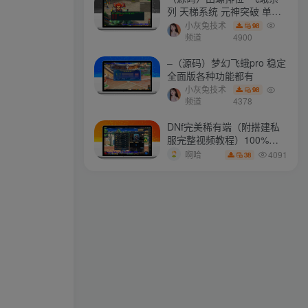
列 天梯系统 元神突破 单机
免费 含GM工具
小灰兔技术
98
最新会员
频道
4900
–（源码）梦幻飞蛾pro 稳定
全面版各种功能都有
mhxy111
关注
小灰兔技术
98
每个人都会有缺陷，就像被上帝咬过的苹果，有的人缺陷比较大，正是因为上帝特别喜欢他的芬芳
频道
4378
a657345721
关注
DNf完美稀有端（附搭建私
服完整视频教程）100%可
你不可能永远等下去，去做点儿什么，让一切成真
搭建(附完美端升级补丁)
4091
啊哈
38
ollama
关注
没有人可以回到过去从头再来，但是每个人都可以从今天开始，创造一个全新的结局
longlongjn
关注
生命如花，爱情是蜜
xstasr
关注
要坚信，每一天的阳光都不会辜负自己的笑容