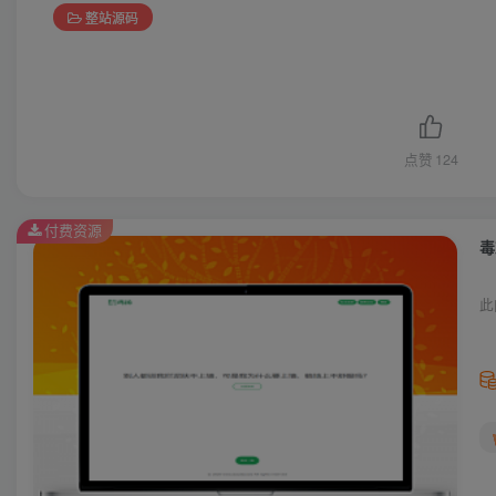
整站源码
点赞
124
付费资源
毒
此