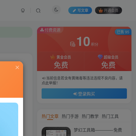
写文章
开通会员
付费资源
付费资源
已售 95
已售 95
10
10
积分
积分
黄金会员
黄金会员
超级会员
超级会员
免费
免费
免费
免费
私信
当前信息若含有黄赌毒等违法违规不良内容，请
当前信息若含有黄赌毒等违法违规不良内容，请
点此举报！
点此举报！
18
124
登录购买
登录购买
热门文章
热门手游
热门教学
热门工具
梦幻工具箱————-免费