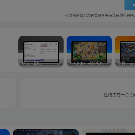
当前信息若含有黄赌毒等违法违规不良内
梦幻工具箱————-免费
–（源码）田螺西游9.0 假人摆摊18门派飞升渡劫化圣助战最新BB谛听….
笑傲西游
在线生成一合三