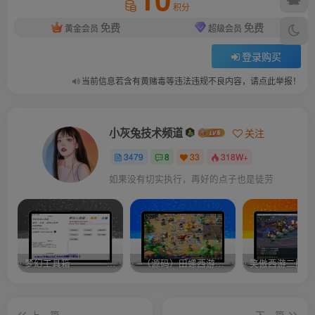
积分
免费
免费
黄金会员
超级会员
登录购买
当前信息若含有黄赌毒等违法违规不良内容，请点此举报！
小灰兔技术频道
关注
3479
8
33
318W+
如果没有切实执行，再好的点子也是徒劳
梦幻工具箱————-免费
–（源码）田螺西游9.0 假人摆摊18门派飞升渡劫化圣助战最新BB谛听….
笑傲西游二版-