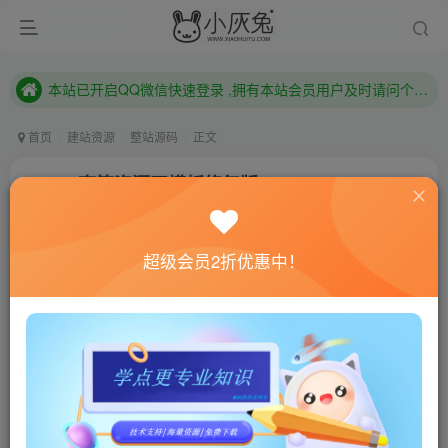
本站已开启QQ微信快速登录 ,拥有本站会员用户及时请问个人中心绑定！
已注册用户及时绑定邮箱,防止忘记资料
本站已开启QQ微信快速登录 ,拥有本站会员用户及时请问个人中心绑定！
首页
建站资源
整站源码
正文
emlog南笙资源网模板修复版
小灰兔技术频道
关注
私信
4年前更新
超级会员2折优惠中！
0
357
108
联网教程： 内附教程
单机教程： 内附教程
不懂的话联系客服！！！
源码介绍
此模板是基于之前的资源吧模板，修改导航只能设置8个