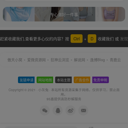
专心做好一件事
赶紧收藏我们,查看更多心仪的内容？按
Ctrl
+
D
收藏我们 或
发现
更多
傲天小窝
爱微资源网
狂神云浏览
解说网
逸博Blog
青鹿云
友链申请
-
网站地图
-
本站主题
-
广告合作
-
免责申明
-
Copyright © 2021 ·
小灰兔
·
本站所有资源采集于网络
，仅供学习，禁止商
用。
95盾提供高防秒解服务
108