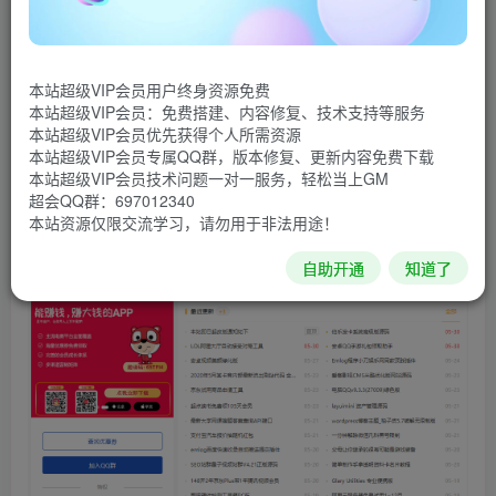
问题，现在加到了11个。修改首页左广告图下内容，比之前
更实用。修复无法搜索以及标签问题。删除文章页千篇一律
的免责声明。添加右侧投稿和top悬浮标，可以和之前的top
本站超级VIP会员用户终身资源免费
共存。友链中的部分链接可以在module.php修改。最近更新
本站超级VIP会员：免费搭建、内容修复、技术支持等服务
本站超级VIP会员优先获得个人所需资源
修改为全部。
本站超级VIP会员专属QQ群，版本修复、更新内容免费下载
本站超级VIP会员技术问题一对一服务，轻松当上GM
源码截图
超会QQ群：697012340
本站资源仅限交流学习，请勿用于非法用途！
自助开通
知道了