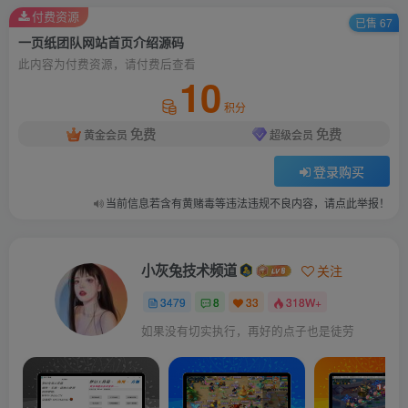
付费资源
已售 67
一页纸团队网站首页介绍源码
此内容为付费资源，请付费后查看
10
积分
免费
免费
黄金会员
超级会员
登录购买
当前信息若含有黄赌毒等违法违规不良内容，请点此举报！
小灰兔技术频道
关注
3479
8
33
318W+
如果没有切实执行，再好的点子也是徒劳