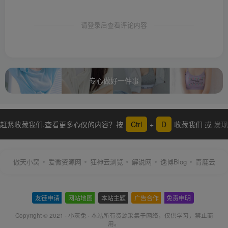
请登录后查看评论内容
专心做好一件事
赶紧收藏我们,查看更多心仪的内容？按
Ctrl
+
D
收藏我们 或
发现
更多
傲天小窝
爱微资源网
狂神云浏览
解说网
逸博Blog
青鹿云
友链申请
-
网站地图
-
本站主题
-
广告合作
-
免责申明
-
Copyright © 2021 ·
小灰兔
·
本站所有资源采集于网络
，仅供学习，禁止商
用。