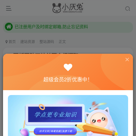
本站已开启QQ微信快速登录 ,拥有本站会员用户及时请问个人中心绑定！
已注册用户及时绑定邮箱,防止忘记资料
本站已开启QQ微信快速登录 ,拥有本站会员用户及时请问个人中心绑定！
首页
建站资源
整站源码
正文
一页纸团队网站首页介绍源码
小灰兔技术频道
关注
私信
4年前更新
超级会员2折优惠中！
0
995
173
联网教程： 内附教程
单机教程： 内附教程
不懂的话联系客服！！！
源码介绍
一款简约大气却不失细致的团队网站。网站相关信息和