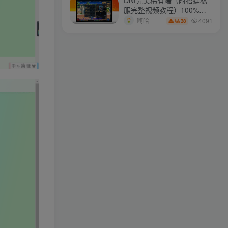
服完整视频教程）100%可
你不可能永远等下去，去做点儿什么，让一切成真
搭建(附完美端升级补丁)
4091
啊哈
38
longlongjn
关注
我们都在被这个世界温柔的爱着
xstasr
关注
做许多事情的捷径就是一次只做一件一件事
wdxseee
关注
未来的你一定会感谢现在拼命的自己
xs2110
关注
幸福不在于你是谁，你拥有什么，而仅仅在于你自己怎么看待
zyai133
关注
享受当下的快乐，因为这一刻正是你的人生
yang001
关注
死亡无人能免，但非凡的成就会树起一座纪念碑，它将一直立到太阳冷却之时