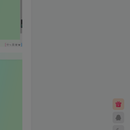
热门文章
热门手游
热门教学
热门工具
梦幻工具箱————-免费
小灰兔技术
免费
频道
2.1W+
–（源码）田螺西游9.0 假人
摆摊18门派飞升渡劫化圣助
战最新BB谛听….
小灰兔技术
298
频道
8569
笑傲西游二版-终极版
小灰兔技术
399
频道
5731
修复版最新市面田螺plus3
全新UI界面全新高清地图18
门派 修复了后门ggeserver
小灰兔技术
98
打不开
频道
5075