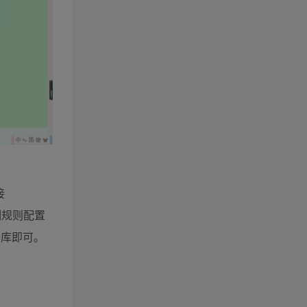
白娘子传奇
武林外传
传奇白日门
即时战略(PC)
天龙八部
热血江湖
策略站棋(PC)
梦幻诛仙
剑灵
策略塔防(APP)
龙之谷
角色扮演(APP)
休闲棋牌
休闲益智(PC)
冒险岛
空白剑网
休闲益智(APP)
体育竞速(PC)
游戏工具
disucz插件
接
复制规则配置
据库即可。