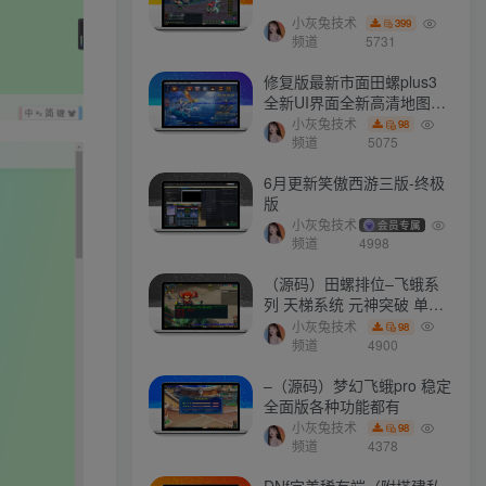
小灰兔技术
399
频道
5731
文章目录
修复版最新市面田螺plus3
全新UI界面全新高清地图18
门派 修复了后门ggeserver
小灰兔技术
98
源码介绍
打不开
频道
5075
源码截图
6月更新笑傲西游三版-终极
版
安装说明
小灰兔技术
会员专属
频道
4998
开源地址
（源码）田螺排位–飞蛾系
列 天梯系统 元神突破 单机
免费 含GM工具
小灰兔技术
98
最新会员
频道
4900
–（源码）梦幻飞蛾pro 稳定
全面版各种功能都有
a657345721
关注
小灰兔技术
98
为了走上成材的道路，钢铁决不惋惜璀璨的钢花被遗弃
频道
4378
ollama
关注
DNf完美稀有端（附搭建私