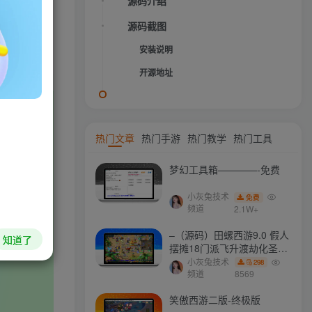
采用MVC
源码介绍
源码截图
安装说明
开源地址
HI！请登录
登录
注册
热门文章
热门手游
热门教学
热门工具
梦幻工具箱————-免费
社交账号登录
小灰兔技术
免费
频道
2.1W+
QQ登录
微信登录
–（源码）田螺西游9.0 假人
知道了
摆摊18门派飞升渡劫化圣助
战最新BB谛听….
小灰兔技术
298
频道
8569
今天仅剩
本周还有
本月剩余
今年还剩
87.8%
55.4%
83.5%
40.5%
笑傲西游二版-终极版