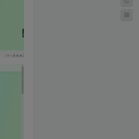
6月更新笑傲西游三版-终极
版
小灰兔技术
会员专属
频道
4998
（源码）田螺排位–飞蛾系
列 天梯系统 元神突破 单机
免费 含GM工具
小灰兔技术
98
频道
4900
–（源码）梦幻飞蛾pro 稳定
全面版各种功能都有
小灰兔技术
98
频道
4378
DNf完美稀有端（附搭建私
服完整视频教程）100%可
搭建(附完美端升级补丁)
4091
啊哈
38
标签云