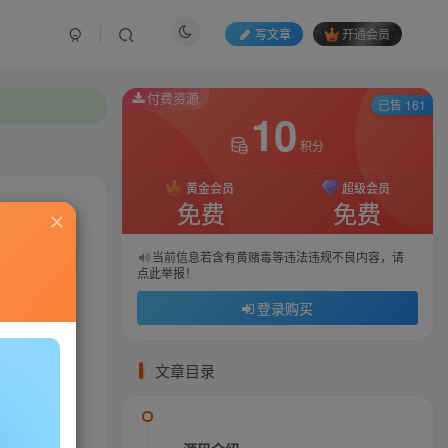
写文章
开通会员
付费资源
付费资源
已售 161
已售 161
10
10
积分
积分
黄金会员
黄金会员
超级会员
超级会员
免费
免费
免费
免费
私信
当前信息若含有黄赌毒等违法违规不良内容，请
当前信息若含有黄赌毒等违法违规不良内容，请
点此举报！
点此举报！
25
119
登录购买
登录购买
文章目录