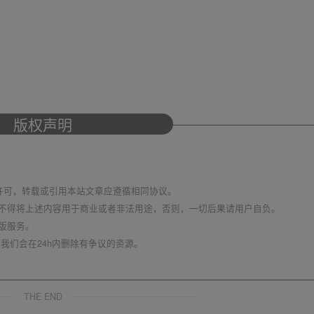
版权声明
议 进行许可，转载或引用本站文章应遵循相同协议。
不得将上述内容用于商业或者非法用途，否则，一切后果请用户自负。
版服务。
我们会在24h内删除有争议的资源。
THE END