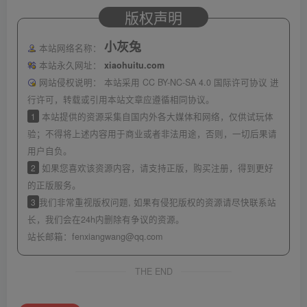
版权声明
小灰兔
本站网络名称：
本站永久网址：
xiaohuitu.com
网站侵权说明：
本站采用 CC BY-NC-SA 4.0 国际许可协议 进
行许可，转载或引用本站文章应遵循相同协议。
1
本站提供的资源采集自国内外各大媒体和网络，仅供试玩体
验；不得将上述内容用于商业或者非法用途，否则，一切后果请
用户自负。
2
如果您喜欢该资源内容，请支持正版，购买注册，得到更好
的正版服务。
3
我们非常重视版权问题, 如果有侵犯版权的资源请尽快联系站
长，我们会在24h内删除有争议的资源。
站长邮箱：
fenxiangwang@qq.com
THE END