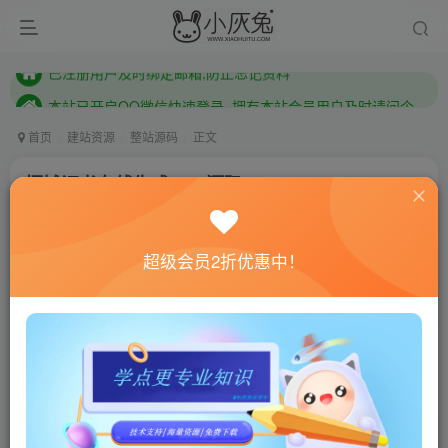
本站已开启QQ微信快速登录 ,拥有本站会员用户及时请问个人中心绑定！
已注册用户及时绑定邮箱,防止忘记资料
本站已开启QQ微信快速登录 ,拥有本站会员用户及时请问个人中心绑定！
首页
建站资源
整站源码
正文
摆摊证书在线生成PHP源码
小灰兔技术频道
关注
私信
4年前更新
超级会员2折优惠中！
0
905
59
联网教程： 内附教程
单机教程： 内附教程
不懂的话联系客服！！！
源码介绍
自带BGM、自适应手机端、支持上传证件照裁剪、ajax