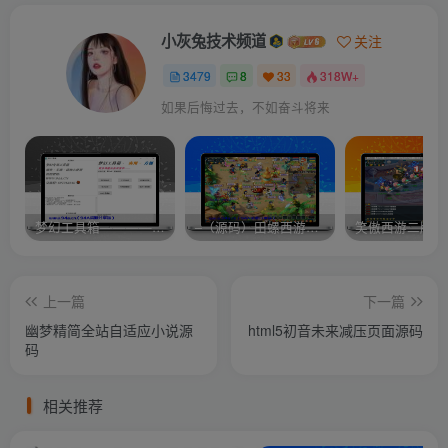
小灰兔技术频道
关注
3479
8
33
318W+
如果后悔过去，不如奋斗将来
梦幻工具箱————-免费
–（源码）田螺西游9.0 假人摆摊18门派飞升渡劫化圣助战最新BB谛听….
笑傲西游二版-
上一篇
下一篇
幽梦精简全站自适应小说源
html5初音未来减压页面源码
码
相关推荐