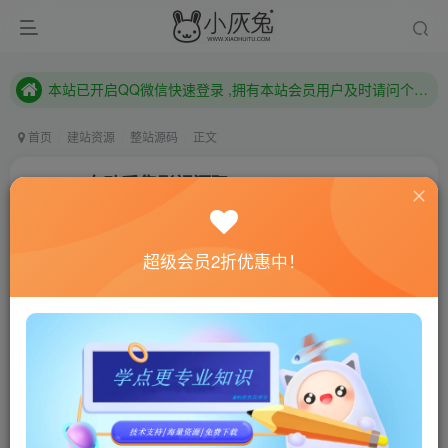
本站已开启QQ微信快速登录 ,拥有本站会员用户及时请问个人中心绑定！
已注册用户及时绑定邮箱,防止忘记资料
本站已开启QQ微信快速登录 ,拥有本站会员用户及时请问个人中心绑定！
首页
建站资源
整站源码
正文
LYCMS自动采集影视源码
小灰兔技术频道
关注
私信
4年前更新
超级会员2折优惠中！
0
930
140
联网教程： 内附教程
单机教程： 内附教程
不懂的话联系客服！！！
源码介绍
一款基于ThinkPHP5快速开发的管理CMS，完全放开双