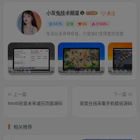
小灰兔技术频道
关注
3479
8
33
318W+
生活从未变得容易，只是我们变得更加坚强
梦幻工具箱————-免费
–（源码）田螺西游9.0 假人摆摊18门派飞升渡劫化圣助战最新BB谛听….
笑傲西游二版-
上一篇
下一篇
html5初音未来减压页面源码
简爱在线采集手机壁纸源码
相关推荐