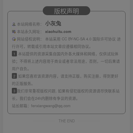
版权声明
小灰兔
本站网络名称：
本站永久网址：
xiaohuitu.com
网站侵权说明：
本站采用 CC BY-NC-SA 4.0 国际许可协议 进
行许可，转载或引用本站文章应遵循相同协议。
1
本站提供的资源采集自国内外各大媒体和网络，仅供试玩体
验；不得将上述内容用于商业或者非法用途，否则，一切后果请
用户自负。
2
如果您喜欢该资源内容，请支持正版，购买注册，得到更好
的正版服务。
3
我们非常重视版权问题, 如果有侵犯版权的资源请尽快联系站
长，我们会在24h内删除有争议的资源。
站长邮箱：
fenxiangwang@qq.com
THE END