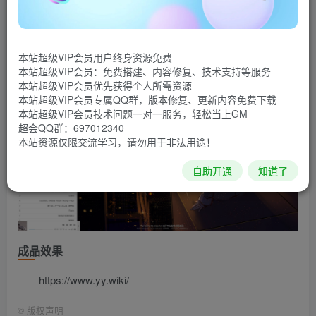
带网站存活时间，自带随机ACG背景，自适应响应式网页。
源码截图
本站超级VIP会员用户终身资源免费
本站超级VIP会员：免费搭建、内容修复、技术支持等服务
本站超级VIP会员优先获得个人所需资源
本站超级VIP会员专属QQ群，版本修复、更新内容免费下载
本站超级VIP会员技术问题一对一服务，轻松当上GM
超会QQ群：697012340
本站资源仅限交流学习，请勿用于非法用途！
自助开通
知道了
成品效果
https://www.yy.wiki/
©
版权声明