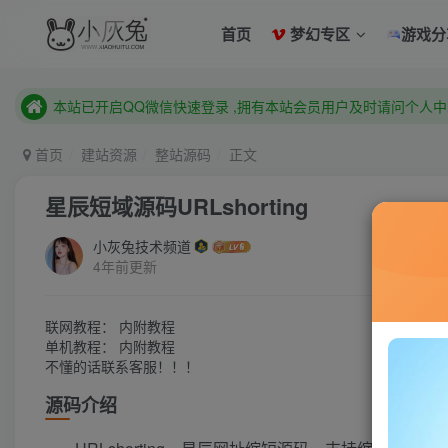
已注册用户及时绑定邮箱,防止忘记资料
首页
梦幻专区
游戏分
本站已开启QQ微信快速登录 ,拥有本站会员用户及时请问个人
已注册用户及时绑定邮箱,防止忘记资料
本站已开启QQ微信快速登录 ,拥有本站会员用户及时请问个人
首页
建站资源
整站源码
正文
星辰短域源码URLshorting
小灰兔技术频道
4年前更新
联网教程： 内附教程
单机教程： 内附教程
不懂的话联系客服！！！
源码介绍