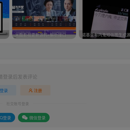
米酷影视更新源码+解析接口
诺基亚有内鬼短信图生成
请登录后发表评论
登录
注册
社交账号登录
QQ登录
微信登录