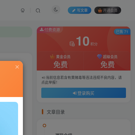
写文章
开通会员
付费资源
付费资源
已售 71
已售 71
10
10
积分
积分
黄金会员
黄金会员
超级会员
超级会员
免费
免费
免费
免费
私信
当前信息若含有黄赌毒等违法违规不良内容，请
当前信息若含有黄赌毒等违法违规不良内容，请
点此举报！
点此举报！
83
103
登录购买
登录购买
文章目录