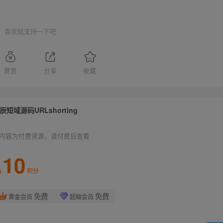
喜欢就支持一下吧
赞赏
分享
收藏
辰短域源码URLshorting
内容为付费资源，请付费后查看
10
积分
免费
免费
黄金会员
超级会员