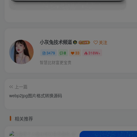
小灰兔技术频道
关注
3479
8
33
318W+
智慧比财富更宝贵
上一篇
webp2jpg图片格式转换源码
相关推荐