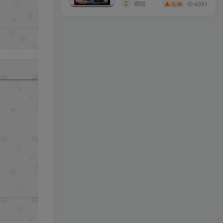
搭建(附完美端升级补丁)
4091
啊哈
38
ollama
关注
越长大越孤单 ，越长大越不安
longlongjn
关注
停下来休息的时候，不要忘记别人还在奔跑
xstasr
关注
成功是一场和自己的比赛
wdxseee
关注
不要担心别人会做得比你好。你只需要每天都做得比前一天好就可以了
xs2110
关注
愿你永远活的像个孩子
zyai133
关注
不管你有多慢，都不要紧，只要你有决心，你最终都会到达想去的地方