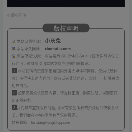
©
版权声明
版权声明
小灰兔
本站网络名称：
本站永久网址：
xiaohuitu.com
网站侵权说明：
本站采用 CC BY-NC-SA 4.0 国际许可协议 进
行许可，转载或引用本站文章应遵循相同协议。
1
本站提供的资源采集自国内外各大媒体和网络，仅供试玩体
验；不得将上述内容用于商业或者非法用途，否则，一切后果请
用户自负。
2
如果您喜欢该资源内容，请支持正版，购买注册，得到更好
的正版服务。
3
我们非常重视版权问题, 如果有侵犯版权的资源请尽快联系站
长，我们会在24h内删除有争议的资源。
站长邮箱：
fenxiangwang@qq.com