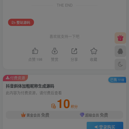
THE END
整站源码
喜欢就支持一下吧
点赞
198
赞赏
分享
收藏
付费资源
已售 118
抖音斜体加粗昵称生成源码
此内容为付费资源，请付费后查看
10
积分
免费
免费
黄金会员
超级会员
登录购买