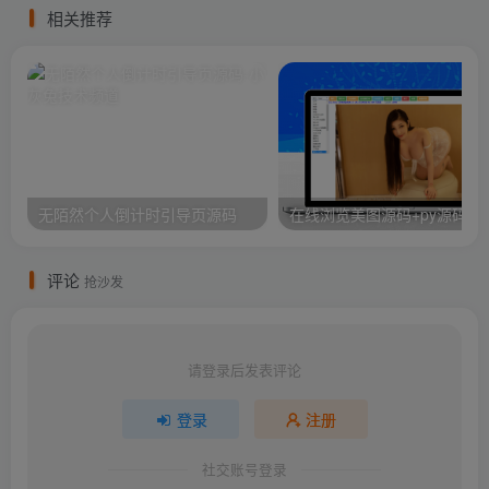
相关推荐
无陌然个人倒计时引导页源码
在线浏览美图源码+py源码
评论
抢沙发
请登录后发表评论
登录
注册
社交账号登录