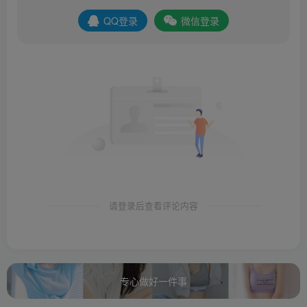
QQ登录
微信登录
请登录后查看评论内容
专心做好一件事