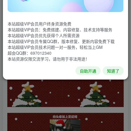
可能不完美但是简单啊，加了几张绿帽子进入，有的人好这
口。
源码截图
本站超级VIP会员用户终身资源免费
本站超级VIP会员：免费搭建、内容修复、技术支持等服务
本站超级VIP会员优先获得个人所需资源
本站超级VIP会员专属QQ群，版本修复、更新内容免费下载
本站超级VIP会员技术问题一对一服务，轻松当上GM
超会QQ群：697012340
本站资源仅限交流学习，请勿用于非法用途！
自助开通
知道了