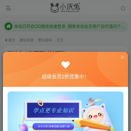
本站已开启QQ微信快速登录 ,拥有本站会员用户及时请问个人中心绑定！
已注册用户及时绑定邮箱,防止忘记资料
本站已开启QQ微信快速登录 ,拥有本站会员用户及时请问个人中心绑定！
首页
建站资源
整站源码
正文
精美多功能翻页时钟源码
小灰兔技术频道
关注
私信
4年前更新
超级会员2折优惠中！
0
999
140
联网教程： 内附教程
单机教程： 内附教程
不懂的话联系客服！！！
源码介绍
一个翻页时钟的网页，灵感来源于fliqlo。外表相似，功