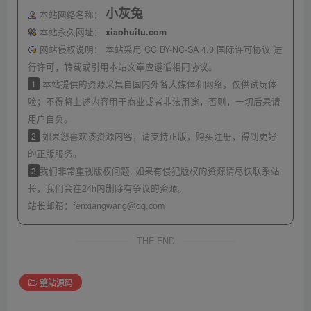
小灰兔
本站网络名称：
本站永久网址：
xiaohuitu.com
网站侵权说明：
本站采用 CC BY-NC-SA 4.0 国际许可协议 进
行许可，转载或引用本站文章应遵循相同协议。
1
本站提供的资源采集自国内外各大媒体和网络，仅供试玩体
验；不得将上述内容用于商业或者非法用途，否则，一切后果请
用户自负。
2
如果您喜欢该资源内容，请支持正版，购买注册，得到更好
的正版服务。
3
我们非常重视版权问题, 如果有侵犯版权的资源请尽快联系站
长，我们会在24h内删除有争议的资源。
站长邮箱：
fenxiangwang@qq.com
THE END
整站源码