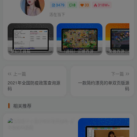
3479
8
33
318W+
活在当下
梦幻工具箱————-免费
–（源码）田螺西游9.0 假人摆摊18门派飞升渡劫化圣助战最新BB谛听….
笑傲西游二版-
上一篇
下一篇
2021年全国防疫政策查询源
一款简约漂亮的单双页版源
码
码
相关推荐