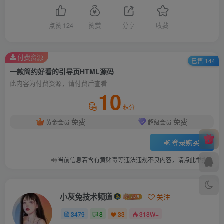
点赞
124
赞赏
分享
收藏
付费资源
已售 144
一款简约好看的引导页HTML源码
此内容为付费资源，请付费后查看
10
积分
免费
免费
黄金会员
超级会员
登录购买
当前信息若含有黄赌毒等违法违规不良内容，请点此举报！
小灰兔技术频道
关注
3479
8
33
318W+