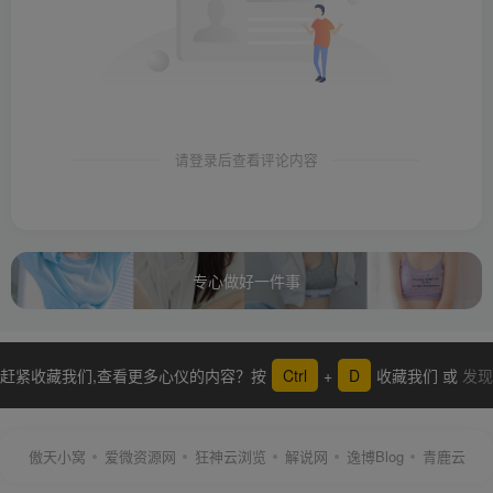
请登录后查看评论内容
专心做好一件事
赶紧收藏我们,查看更多心仪的内容？按
Ctrl
+
D
收藏我们 或
发现
更多
傲天小窝
爱微资源网
狂神云浏览
解说网
逸博Blog
青鹿云