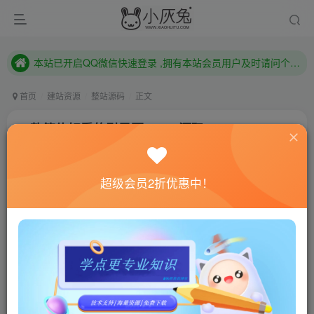
本站已开启QQ微信快速登录 ,拥有本站会员用户及时请问个人中心绑定！
已注册用户及时绑定邮箱,防止忘记资料
本站已开启QQ微信快速登录 ,拥有本站会员用户及时请问个人中心绑定！
首页
建站资源
整站源码
正文
一款简约好看的引导页HTML源码
小灰兔技术频道
关注
私信
4年前更新
超级会员2折优惠中！
0
800
124
联网教程： 内附教程
单机教程： 内附教程
不懂的话联系客服！！！
源码介绍
一款非常简约好看的个人引导页HTML源码，非常适合