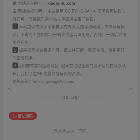
本站永久网址：
xiaohuitu.com
网站侵权说明：
本站采用 CC BY-NC-SA 4.0 国际许可协议 进
行许可，转载或引用本站文章应遵循相同协议。
1
本站提供的资源采集自国内外各大媒体和网络，仅供试玩体
验；不得将上述内容用于商业或者非法用途，否则，一切后果请
用户自负。
2
如果您喜欢该资源内容，请支持正版，购买注册，得到更好
的正版服务。
3
我们非常重视版权问题, 如果有侵犯版权的资源请尽快联系站
长，我们会在24h内删除有争议的资源。
站长邮箱：
fenxiangwang@qq.com
THE END
整站源码
喜欢就支持一下吧