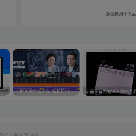
一款酷黑风个人主
米酷影视更新源码+解析接口
诺基亚有内鬼短信图生成
请登录后发表评论