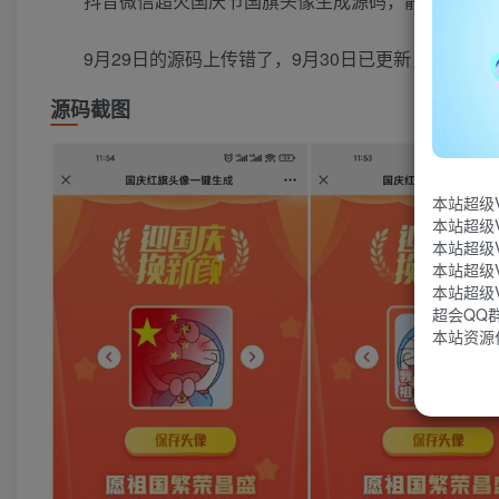
抖音微信超火国庆节国旗头像生成源码，静态页前端
9月29日的源码上传错了，9月30日已更新，请重新
源码截图
本站超级
本站超级
本站超级
本站超级
本站超级
超会QQ群：
本站资源