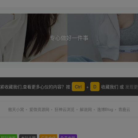
专心做好一件事
紧收藏我们,查看更多心仪的内容？按
Ctrl
+
D
收藏我们 或
发现更
傲天小窝
爱微资源网
狂神云浏览
解说网
逸博Blog
青鹿云
网站地图
-
本站主题
-
广告合作
-
免责申明
-