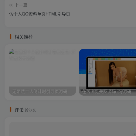
上一篇
仿个人QQ资料单页HTML引导页
相关推荐
无陌然个人倒计时引导页源码
在线浏览美图源码+py源码
评论
抢沙发