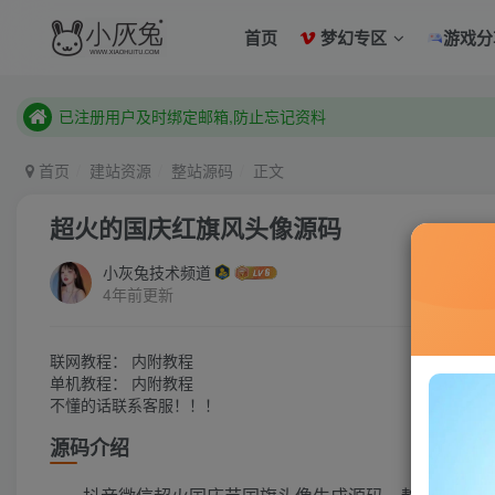
已注册用户及时绑定邮箱,防止忘记资料
首页
梦幻专区
游戏分
本站已开启QQ微信快速登录 ,拥有本站会员用户及时请问个人
已注册用户及时绑定邮箱,防止忘记资料
本站已开启QQ微信快速登录 ,拥有本站会员用户及时请问个人
首页
建站资源
整站源码
正文
超火的国庆红旗风头像源码
小灰兔技术频道
4年前更新
联网教程： 内附教程
单机教程： 内附教程
不懂的话联系客服！！！
源码介绍