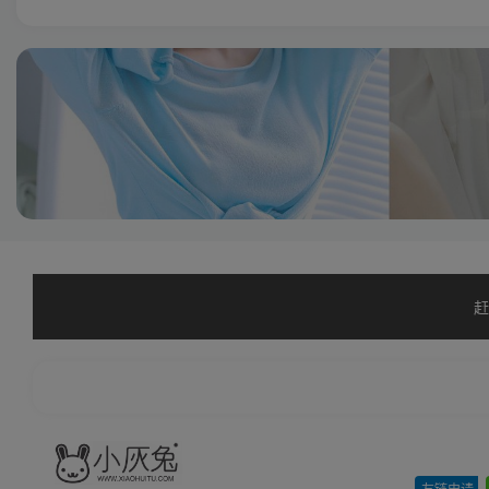
赶
友链申请
-