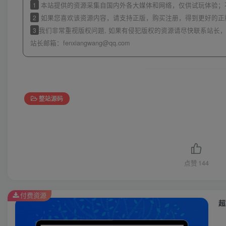
1
本站提供的资源采集自国内外各大媒体和网络，仅供试玩体验；
2
如果您喜欢该资源内容，请支持正版，购买注册，得到更好的正
3
我们非常重视版权问题, 如果有侵犯版权的资源请尽快联系站长，
站长邮箱：
fenxiangwang@qq.com
整站源码
点赞
144
付费资源
超