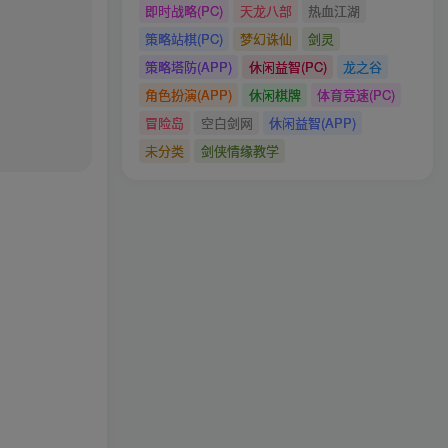
即时战略(PC)
天龙八部
热血江湖
策略站棋(PC)
梦幻诛仙
剑灵
策略塔防(APP)
休闲益智(PC)
龙之谷
角色扮演(APP)
休闲棋牌
体育竞速(PC)
冒险岛
空白剑网
休闲益智(APP)
未分类
剑侠情缘教学