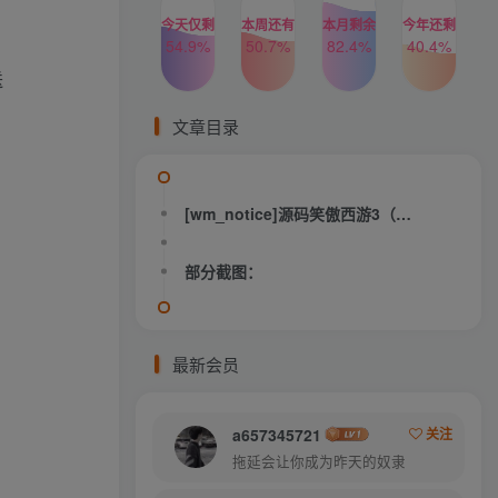
今天仅剩
本周还有
本月剩余
今年还剩
54.9%
50.7%
82.4%
40.4%
送
文章目录
[wm_notice]源码笑傲西游3（官方1：1精仿，藏宝阁，助战，假人走动摆摊，结婚，武器染色，BB染色）[/wm_notice]
部分截图：
最新会员
a657345721
关注
拖延会让你成为昨天的奴隶