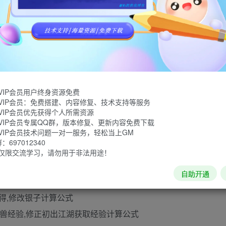
显示错误,红绿罗羹显示异常,调整野外怪物属性及大雁塔怪物属性异常的bu
格,平衡版本银子兑换仙玉比例1:100
妖香与双倍的UI动画
VIP会员用户终身资源免费
VIP会员：免费搭建、内容修复、技术支持等服务
地煞属性及奖励修正,修正打造几率小幅提高无级别产出率
VIP会员优先获得个人所需资源
衡奖励修正,宝图强盗数据奖励算法修正,捉鬼怪物数据奖励算法修正,妖魔鬼
VIP会员专属QQ群，版本修复、更新内容免费下载
VIP会员技术问题一对一服务，轻松当上GM
697012340
仅限交流学习，请勿用于非法用途！
界悬赏令怪物属性修正奖励算法修正
系统,修复外部聊天框不能缩回的bug，坐骑翻页按钮修复
自助开通
经验获得,修改银子计算公式
束后召唤兽经验,修正初出江湖获取经验计算公式