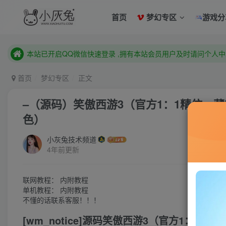
已注册用户及时绑定邮箱,防止忘记资料
首页
梦幻专区
游戏分
本站已开启QQ微信快速登录 ,拥有本站会员用户及时请问个人
已注册用户及时绑定邮箱,防止忘记资料
本站已开启QQ微信快速登录 ,拥有本站会员用户及时请问个人
首页
梦幻专区
正文
–（源码）笑傲西游3（官方1：1精仿，
色）
小灰兔技术频道
4年前更新
联网教程： 内附教程
单机教程： 内附教程
不懂的话联系客服！！！
[wm_notice]源码笑傲西游3（官方1：