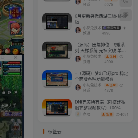
打不开
频道
5075
6月更新笑傲西游三版-终极
版
小灰兔技术
会员专属
频道
4998
（源码）田螺排位–飞蛾系
列 天梯系统 元神突破 单机
免费 含GM工具
小灰兔技术
98
频道
4900
–（源码）梦幻飞蛾pro 稳定
全面版各种功能都有
小灰兔技术
98
频道
4378
DNf完美稀有端（附搭建私
服完整视频教程）100%可
搭建(附完美端升级补丁)
4091
啊哈
38
标签云