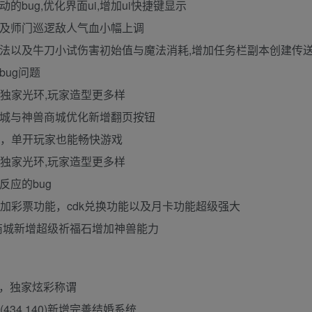
会移动的bug,优化界面ui,增加ui快捷键显示
异几率以及师门巡逻敌人气血小幅上调
础物理攻击算法以及牛刀小试伤害初始值与魔法消耗,增加任务栏副本创建传
数bug问题
锦衣与独家光环,玩家造型更多样
，锦衣商城与神兽商城优化新增翻页按钮
助战功能，单开玩家也能畅快游戏
锦衣与独家光环,玩家造型更多样
没反应的bug
奖，优化增加彩票功能，cdk兑换功能以及月卡功能超级强大
家，商城新增超级祈福石增加神兽能力
能栏，独家炫彩称谓
434,140)新增完善结婚系统