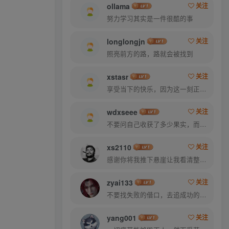
ollama
关注
努力学习其实是一件很酷的事
longlongjn
关注
照亮前方的路，路就会被找到
xstasr
关注
享受当下的快乐，因为这一刻正是你的人生
wdxseee
关注
不要问自己收获了多少果实，而是要问自己今天播种了多少种子
xs2110
关注
感谢你将我推下悬崖让我看清整片天空
zyai133
关注
不要找失败的借口，去追成功的理由
yang001
关注