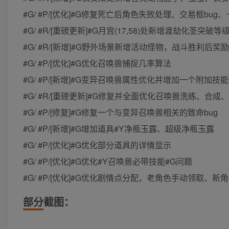
#G/ #P/[优化]#G修复死亡后角色失败处理、交易框bu
#G/ #R/[重磅更新]#G月宫(17,58)处新增渡劫化圣
#G/ #R/[新增]#G野外场景新增活动怪物，战斗胜利后奖
#G/ #P/[优化]#G优化召唤兽捕捉几率算法
#G/ #P/[新增]#G变异召唤兽属性优化并增加一个附加技能
#G/ #R/[重磅更新]#G修复并全面优化召唤兽洗练、合成
#G/ #P/[修复]#G修复一个与变异召唤兽相关的致命bug
#G/ #P/[新增]#G增加道具#Y净瓶玉露、超级净瓶玉露
#G/ #P/[优化]#G优化部分道具的详情显示
#G/ #P/[优化]#G优化#Y召唤兽必带技能#G问题
#G/ #P/[优化]#G优化剧情点分配，老角色手动领取、
部分截图：