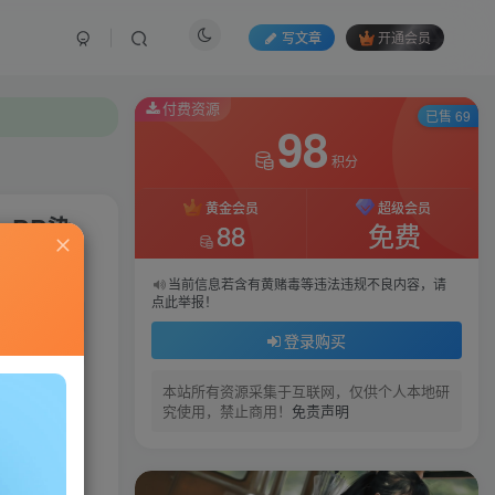
写文章
开通会员
付费资源
已售 69
98
积分
黄金会员
超级会员
，BB染
88
免费
当前信息若含有黄赌毒等违法违规不良内容，请
点此举报！
私信
登录购买
031
13
本站所有资源采集于互联网，仅供个人本地研
究使用，禁止商用！
免责声明
BB染