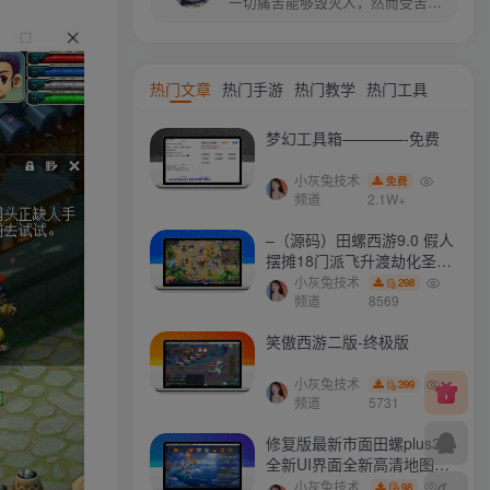
一切痛苦能够毁灭人，然而受苦的人也能把痛苦消灭
热门文章
热门手游
热门教学
热门工具
梦幻工具箱————-免费
小灰兔技术
免费
频道
2.1W+
–（源码）田螺西游9.0 假人
摆摊18门派飞升渡劫化圣助
战最新BB谛听….
小灰兔技术
298
频道
8569
笑傲西游二版-终极版
小灰兔技术
399
频道
5731
修复版最新市面田螺plus3
全新UI界面全新高清地图18
门派 修复了后门ggeserver
小灰兔技术
98