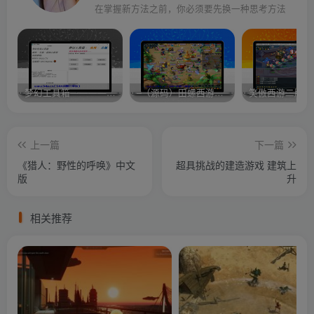
在掌握新方法之前，你必须要先换一种思考方法
梦幻工具箱————-免费
–（源码）田螺西游9.0 假人摆摊18门派飞升渡劫化圣助战最新BB谛听….
笑傲西游二版-
上一篇
下一篇
《猎人：野性的呼唤》中文
超具挑战的建造游戏 建筑上
版
升
相关推荐