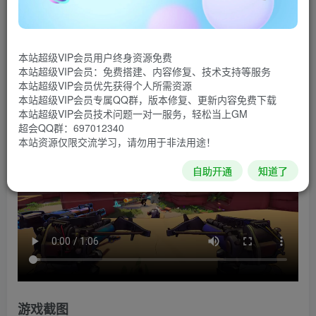
第一人称射击游戏和Roguelite模式于一体的动作射击游戏，
游戏背景设置在一个末世后的未来世界中，玩家将在其中扮
演一位守护者的角色，在这个陌生的世界中通过不断的探索
本站超级VIP会员用户终身资源免费
武装自己，挖掘出一路上派人来阻挡自己的幕后势力是谁。
本站超级VIP会员：免费搭建、内容修复、技术支持等服务
本站超级VIP会员优先获得个人所需资源
游戏视频
本站超级VIP会员专属QQ群，版本修复、更新内容免费下载
本站超级VIP会员技术问题一对一服务，轻松当上GM
超会QQ群：697012340
本站资源仅限交流学习，请勿用于非法用途！
自助开通
知道了
游戏截图