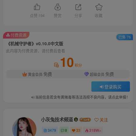
点赞
194
赞赏
分享
收藏
付费资源
已售 76
《机械守护者》v0.10.0中文版
此内容为付费资源，请付费后查看
10
积分
免费
免费
黄金会员
超级会员
登录购买
当前信息若含有黄赌毒等违法违规不良内容，请点此举报！
小灰兔技术频道
关注
3479
8
33
318W+