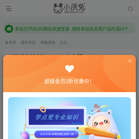
本站已开启QQ微信快速登录 ,拥有本站会员用户及时请问个人中心绑定！
已注册用户及时绑定邮箱,防止忘记资料
本站已开启QQ微信快速登录 ,拥有本站会员用户及时请问个人中心绑定！
首页
福利专区
电脑游戏
正文
《机械守护者》v0.10.0中文版
小灰兔技术频道
关注
私信
4年前发布
超级会员2折优惠中！
0
859
194
联网教程： 内附教程
单机教程： 内附教程
不懂的话联系客服！！！
游戏介绍
《机械守护者》是RyseUp Studios制作并发行的一款集