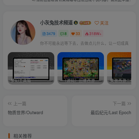
小灰兔技术频道
关注
3479
8
33
318W+
你不可能永远等下去，去做点儿什么，让一切成真
梦幻工具箱————-免费
–（源码）田螺西游9.0 假人摆摊18门派飞升渡劫化圣助战最新BB谛听….
笑傲西游二版-
上一篇
下一篇
物质世界/Outward
最后纪元/Last Epoch
相关推荐