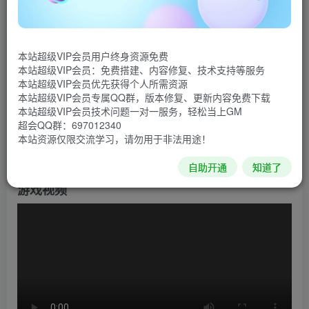
游戏介绍
《泰坦之旅》是Iron Lore Entertainment制作的一款建构
在古希腊罗马时代的奇幻风格动动作角色扮演游戏。十周年
本站超级VIP会员用户终身资源免费
本站超级VIP会员：免费搭建、内容修复、技术支持等服务
纪念版包含了《泰坦之旅》和资料片《泰坦之旅：不朽王
本站超级VIP会员优先获得个人所需资源
座》。该游戏世界以地中海周边的地区为主，包含古希腊、
本站超级VIP会员专属QQ群，版本修复、更新内容免费下载
本站超级VIP会员技术问题一对一服务，轻松当上GM
古罗马、古中国、马其顿、克里特、埃及、波斯、巴比伦等
超会QQ群：697012340
地区。玩家在游戏中的目的主要就是寻找传说中的大地之
本站资源仅限交流学习，请勿用于非法用途！
神‘泰坦’所遗留下来的指环。
自助开通
知道了
游戏视频