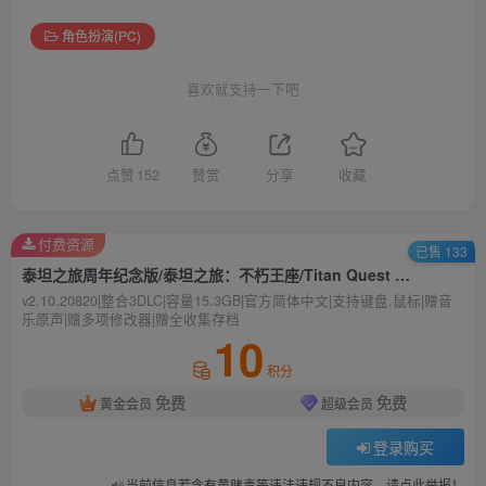
角色扮演(PC)
喜欢就支持一下吧
点赞
152
赞赏
分享
收藏
付费资源
已售 133
泰坦之旅周年纪念版/泰坦之旅：不朽王座/Titan Quest Anniversary Edition
v2.10.20820|整合3DLC|容量15.3GB|官方简体中文|支持键盘.鼠标|赠音
乐原声|赠多项修改器|赠全收集存档
10
积分
免费
免费
黄金会员
超级会员
登录购买
当前信息若含有黄赌毒等违法违规不良内容，请点此举报！