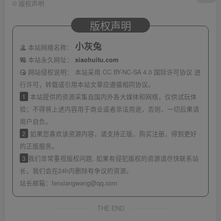
©
版权声明
版权声明
小灰兔
本站网络名称：
本站永久网址：
xiaohuitu.com
网站侵权说明：
本站采用 CC BY-NC-SA 4.0 国际许可协议 进
行许可，转载或引用本站文章应遵循相同协议。
1
本站提供的资源采集自国内外各大媒体和网络，仅供试玩体
验；不得将上述内容用于商业或者非法用途，否则，一切后果请
用户自负。
2
如果您喜欢该资源内容，请支持正版，购买注册，得到更好
的正版服务。
3
我们非常重视版权问题, 如果有侵犯版权的资源请尽快联系站
长，我们会在24h内删除有争议的资源。
站长邮箱：
fenxiangwang@qq.com
THE END