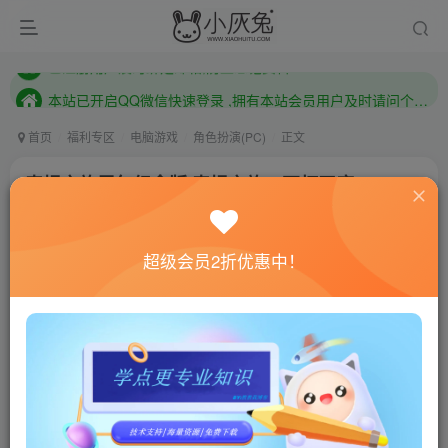
本站已开启QQ微信快速登录 ,拥有本站会员用户及时请问个人中心绑定！
已注册用户及时绑定邮箱,防止忘记资料
本站已开启QQ微信快速登录 ,拥有本站会员用户及时请问个人中心绑定！
首页
福利专区
电脑游戏
角色扮演(PC)
正文
泰坦之旅周年纪念版/泰坦之旅：不朽王座/Titan
Quest Anniversary Edition
小灰兔技术频道
关注
私信
超级会员2折优惠中！
4年前更新
0
1187
152
联网教程： 内附教程
单机教程： 内附教程
不懂的话联系客服！！！
本站的资源转载自国内外各大媒体和网络，仅供试玩体
验。如果您喜欢该游戏内容，请支持正版
→→→
正版购买