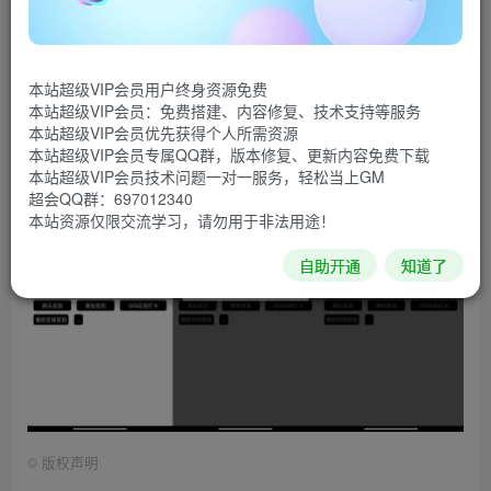
吗？登录QQ签到助手APP，即可一键批量签到，省去繁琐
步骤，只需一键，全部帮你自动完成。
软件截图
本站超级VIP会员用户终身资源免费
本站超级VIP会员：免费搭建、内容修复、技术支持等服务
本站超级VIP会员优先获得个人所需资源
本站超级VIP会员专属QQ群，版本修复、更新内容免费下载
本站超级VIP会员技术问题一对一服务，轻松当上GM
超会QQ群：697012340
本站资源仅限交流学习，请勿用于非法用途！
自助开通
知道了
©
版权声明