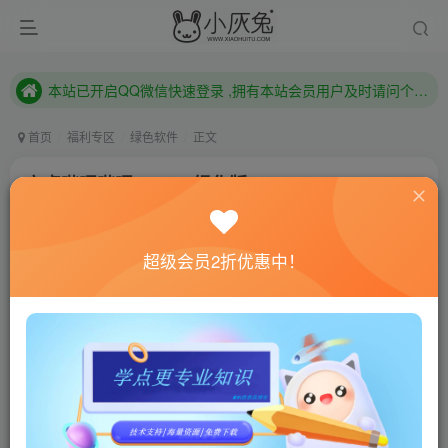
本站已开启QQ微信快速登录 ,拥有本站会员用户及时请问个人中心绑定！
已注册用户及时绑定邮箱,防止忘记资料
本站已开启QQ微信快速登录 ,拥有本站会员用户及时请问个人中心绑定！
首页
福利专区
绿色软件
正文
安卓哔哩哔哩v6.86.0绿化版
小灰兔技术频道
关注
私信
4年前更新
超级会员2折优惠中！
964
151
联网教程： 内附教程
单机教程： 内附教程
不懂的话联系客服！！！
软件介绍
哔哩哔哩（英文名称：bilibili，简称B站），国内知名的