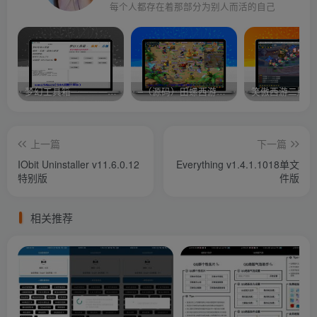
每个人都存在着那部分为别人而活的自己
梦幻工具箱————-免费
–（源码）田螺西游9.0 假人摆摊18门派飞升渡劫化圣助战最新BB谛听….
笑傲西游二版-
上一篇
下一篇
IObit Uninstaller v11.6.0.12
Everything v1.4.1.1018单文
特别版
件版
相关推荐