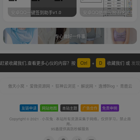
安卓QQ一键签到助手v1.0
安卓QQ绝版气泡/群名片助手
专心做好一件事
赶紧收藏我们,查看更多心仪的内容？按
Ctrl
+
D
收藏我们 或
发现
更多
傲天小窝
爱微资源网
狂神云浏览
解说网
逸博Blog
青鹿云
友链申请
-
网站地图
-
本站主题
-
广告合作
-
免责申明
-
Copyright © 2021 ·
小灰兔
·
本站所有资源采集于网络
，仅供学习，禁止商
用。
95盾提供高防秒解服务