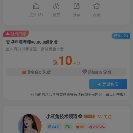
点赞
151
赞赏
分享
收藏
付费资源
已售 123
安卓哔哩哔哩v6.86.0绿化版
此内容为付费资源，请付费后查看
10
积分
免费
免费
黄金会员
超级会员
登录购买
当前信息若含有黄赌毒等违法违规不良内容，请点此举报！
小灰兔技术频道
关注
3479
8
33
318W+