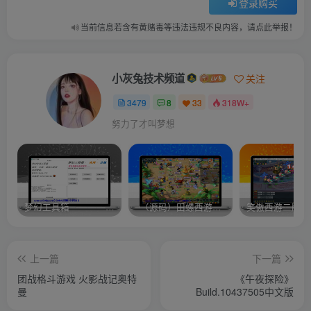
登录购买
当前信息若含有黄赌毒等违法违规不良内容，请点此举报！
小灰兔技术频道
关注
3479
8
33
318W+
努力了才叫梦想
梦幻工具箱————-免费
–（源码）田螺西游9.0 假人摆摊18门派飞升渡劫化圣助战最新BB谛听….
笑傲西游二版-
上一篇
下一篇
团战格斗游戏 火影战记奥特
《午夜探险》
曼
Build.10437505中文版