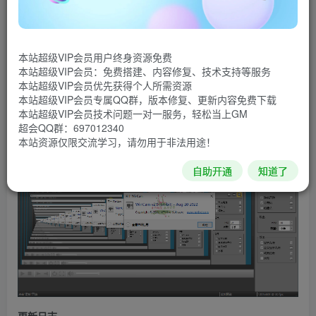
制区域及整个屏幕，软件小巧易用，功能一点不弱。
WinCam提供多种录制方式，包括全屏、活动窗口、720P高
清区域、并可在录制之前预设好视频效果，如光标、点击动
本站超级VIP会员用户终身资源免费
画、视频水印等，此外还具有视频编辑功能，这样你可以在
本站超级VIP会员：免费搭建、内容修复、技术支持等服务
本站超级VIP会员优先获得个人所需资源
最短时间内获得不错的录制视频。
本站超级VIP会员专属QQ群，版本修复、更新内容免费下载
本站超级VIP会员技术问题一对一服务，轻松当上GM
软件截图
超会QQ群：697012340
本站资源仅限交流学习，请勿用于非法用途！
自助开通
知道了