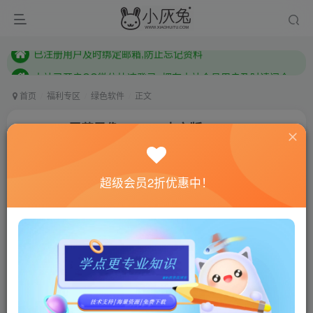
本站已开启QQ微信快速登录 ,拥有本站会员用户及时请问个人中心绑定！
已注册用户及时绑定邮箱,防止忘记资料
本站已开启QQ微信快速登录 ,拥有本站会员用户及时请问个人中心绑定！
首页
福利专区
绿色软件
正文
WinCAM屏幕录像v2.0.0.0中文版
小灰兔技术频道
关注
私信
3年前发布
超级会员2折优惠中！
1038
117
联网教程： 内附教程
单机教程： 内附教程
不懂的话联系客服！！！
软件介绍
WinCam是一款国外优秀的录像软件，能够得心应手录