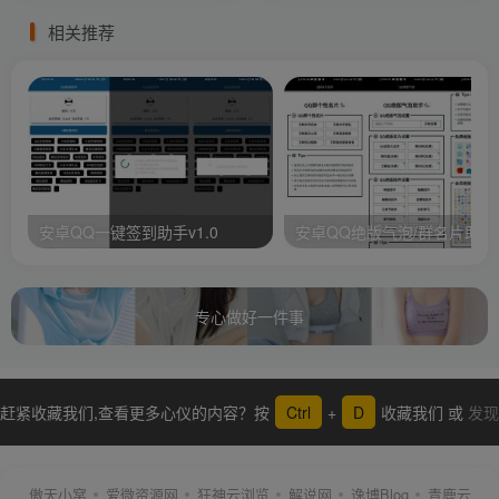
相关推荐
安卓QQ一键签到助手v1.0
安卓QQ绝版气泡/群名片助手
专心做好一件事
赶紧收藏我们,查看更多心仪的内容？按
Ctrl
+
D
收藏我们 或
发现
更多
傲天小窝
爱微资源网
狂神云浏览
解说网
逸博Blog
青鹿云