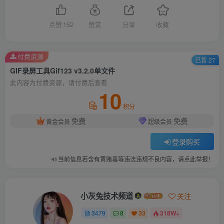
点赞
152
赞赏
分享
收藏
付费资源
已售 27
GIF录屏工具Gif123 v3.2.0单文件
此内容为付费资源，请付费后查看
10
积分
免费
免费
黄金会员
超级会员
登录购买
当前信息若含有黄赌毒等违法违规不良内容，请点此举报！
小灰兔技术频道
关注
3479
8
33
318W+