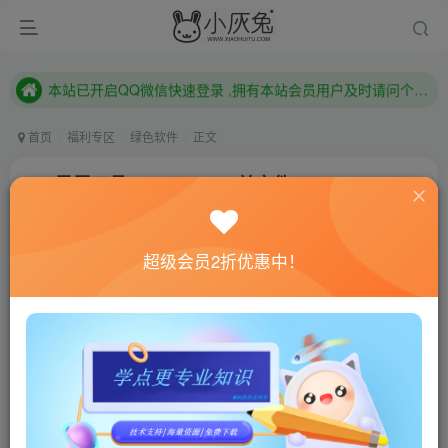
本站已开启QQ微信快速登录 ,拥有本站会员用户及时请问个人中心绑定！
已注册用户及时绑定邮箱,防止忘记资料
本站已开启QQ微信快速登录 ,拥有本站会员用户及时请问个人中心绑定！
首页
福利专区
绿色软件
正文
GIF录屏工具Gif123 v3.2.0单文件
小灰兔技术频道
关注
私信
4年前更新
超级会员2折优惠中！
618
152
联网教程： 内附教程
单机教程： 内附教程
不懂的话联系客服！！！
软件介绍
GIF的优势是小、轻、快，适合时间短、画面小、需要