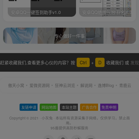
安卓QQ一键签到助手v1.0
安卓QQ绝版气泡/群名片助手
专心做好一件事
赶紧收藏我们,查看更多心仪的内容？按
Ctrl
+
D
收藏我们 或
发现
更多
傲天小窝
爱微资源网
狂神云浏览
解说网
逸博Blog
青鹿云
友链申请
-
网站地图
-
本站主题
-
广告合作
-
免责申明
-
Copyright © 2021 ·
小灰兔
·
本站所有资源采集于网络
，仅供学习，禁止商
用。
95盾提供高防秒解服务