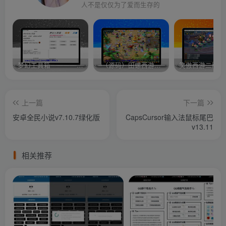
人不是仅仅为了爱而生存的
梦幻工具箱————-免费
–（源码）田螺西游9.0 假人摆摊18门派飞升渡劫化圣助战最新BB谛听….
笑傲西游二版-
上一篇
下一篇
安卓全民小说v7.10.7绿化版
CapsCursor输入法鼠标尾巴
v13.11
相关推荐