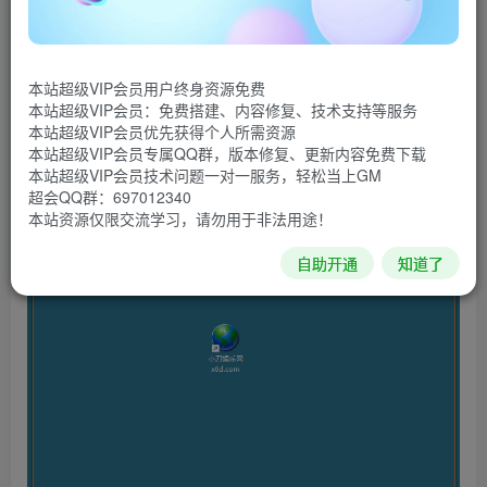
嵌入其他页面，打开就自动循环播放的动画。Gif123可录制
合成鼠标轨迹,可调整鼠标指针大小,可在设置中打开鼠标指针
高亮光圈功能,高亮光圈可跟随鼠标移动以指示鼠标位置。软
本站超级VIP会员用户终身资源免费
件极其简单，总共只有三个按钮「录制」「预览」和「复
本站超级VIP会员：免费搭建、内容修复、技术支持等服务
本站超级VIP会员优先获得个人所需资源
制」。
本站超级VIP会员专属QQ群，版本修复、更新内容免费下载
本站超级VIP会员技术问题一对一服务，轻松当上GM
软件截图
超会QQ群：697012340
本站资源仅限交流学习，请勿用于非法用途！
自助开通
知道了