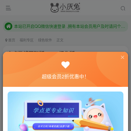
本站已开启QQ微信快速登录 ,拥有本站会员用户及时请问个人中心绑定！
已注册用户及时绑定邮箱,防止忘记资料
本站已开启QQ微信快速登录 ,拥有本站会员用户及时请问个人中心绑定！
首页
福利专区
绿色软件
正文
安卓微博国际版v5.9.1绿化版
小灰兔技术频道
关注
私信
4年前更新
超级会员2折优惠中！
706
197
联网教程： 内附教程
单机教程： 内附教程
不懂的话联系客服！！！
软件介绍
微博国际版，简单轻松国际化新浪微博客户端。国际化