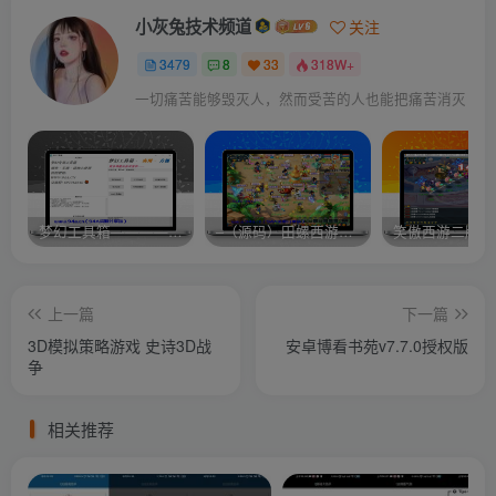
小灰兔技术频道
关注
3479
8
33
318W+
一切痛苦能够毁灭人，然而受苦的人也能把痛苦消灭
梦幻工具箱————-免费
–（源码）田螺西游9.0 假人摆摊18门派飞升渡劫化圣助战最新BB谛听….
笑傲西游二版-
上一篇
下一篇
3D模拟策略游戏 史诗3D战
安卓博看书苑v7.7.0授权版
争
相关推荐