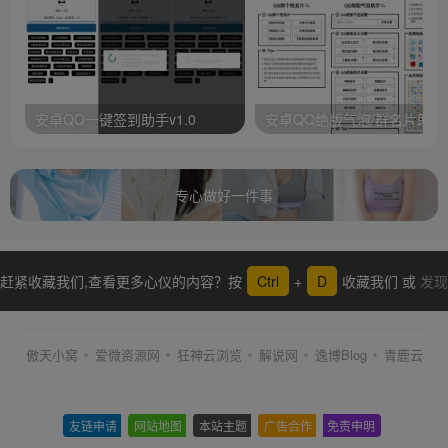
安卓QQ一键签到助手v1.0
安卓QQ绝版气泡/群名片助手
专心做好一件事
赶紧收藏我们,查看更多心仪的内容？按
Ctrl
+
D
收藏我们 或
发现
更多
傲天小窝
爱微资源网
狂神云浏览
解说网
逸博Blog
青鹿云
友链申请
-
网站地图
-
本站主题
-
广告合作
-
免责申明
-