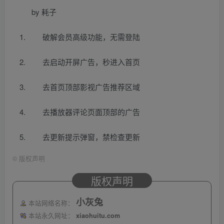
by 耗子
破解会员高级功能，无需登陆
去启动开屏广告，秒进入首页
去首页顶部影视广告推荐区域
去播放器评论页面顶部的广告
去更新提示弹窗，禁检查更新
©
版权声明
版权声明
小灰兔
本站网络名称：
本站永久网址：
xiaohuitu.com