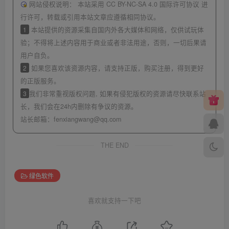
网站侵权说明：
本站采用 CC BY-NC-SA 4.0 国际许可协议 进
行许可，转载或引用本站文章应遵循相同协议。
1
本站提供的资源采集自国内外各大媒体和网络，仅供试玩体
验；不得将上述内容用于商业或者非法用途，否则，一切后果请
用户自负。
2
如果您喜欢该资源内容，请支持正版，购买注册，得到更好
的正版服务。
3
我们非常重视版权问题, 如果有侵犯版权的资源请尽快联系站
长，我们会在24h内删除有争议的资源。
站长邮箱：
fenxiangwang@qq.com
THE END
绿色软件
喜欢就支持一下吧