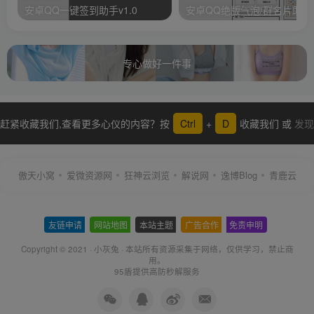
安卓QQ一键签到助手v1.0
安卓QQ绝版气泡/群名片助手
专心做好一件事
赶紧收藏我们,查看更多心仪的内容？按
Ctrl
+
D
收藏我们 或
发现
更多
傲天小窝
爱微资源网
狂神云浏览
解说网
逸博Blog
青鹿云
友链申请
-
网站地图
-
本站主题
-
广告合作
-
免责申明
-
Copyright © 2021 ·
小灰兔
·
本站所有资源采集于网络
，仅供学习，禁止商
用。
95盾提供高防秒解服务