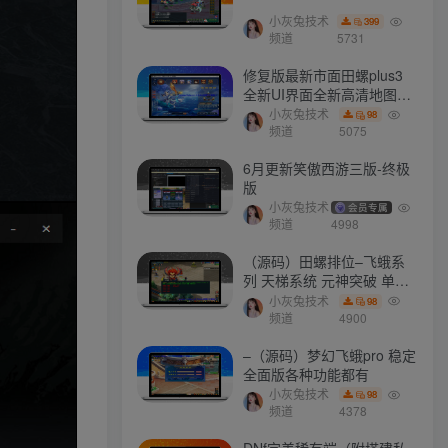
小灰兔技术
399
频道
5731
文章目录
修复版最新市面田螺plus3
全新UI界面全新高清地图18
门派 修复了后门ggeserver
小灰兔技术
98
软件介绍
打不开
频道
5075
软件截图
6月更新笑傲西游三版-终极
版
更新日志
小灰兔技术
会员专属
频道
4998
常见问题
（源码）田螺排位–飞蛾系
列 天梯系统 元神突破 单机
免费 含GM工具
小灰兔技术
98
最新会员
频道
4900
–（源码）梦幻飞蛾pro 稳定
全面版各种功能都有
a657345721
关注
小灰兔技术
98
在掌握新方法之前，你必须要先换一种思考方法
频道
4378
ollama
关注
DNf完美稀有端（附搭建私