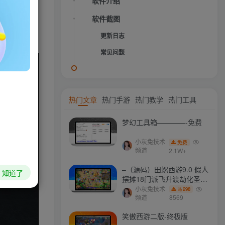
,包含常用
软件介绍
便日后使用。
软件截图
更新日志
常见问题
HI！请登录
登录
注册
热门文章
热门手游
热门教学
热门工具
梦幻工具箱————-免费
社交账号登录
小灰兔技术
免费
频道
2.1W+
QQ登录
微信登录
–（源码）田螺西游9.0 假人
知道了
摆摊18门派飞升渡劫化圣助
战最新BB谛听….
小灰兔技术
298
频道
8569
今天仅剩
本周还有
本月剩余
今年还剩
87.3%
55.3%
83.5%
40.5%
笑傲西游二版-终极版