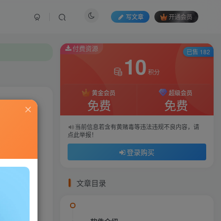
写文章
开通会员
付费资源
付费资源
已售 182
已售 182
10
10
积分
积分
黄金会员
黄金会员
超级会员
超级会员
免费
免费
免费
免费
私信
当前信息若含有黄赌毒等违法违规不良内容，请
当前信息若含有黄赌毒等违法违规不良内容，请
点此举报！
点此举报！
682
72
登录购买
登录购买
文章目录