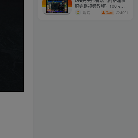
服完整视频教程）100%可
不怕万人阻挡，只怕自己投降
搭建(附完美端升级补丁)
4091
啊哈
38
longlongjn
关注
生活中最美好的事都是免费的
xstasr
关注
一个人伟大或渺小，取决于他的意志力
wdxseee
关注
不要让糟糕的一天让你误以为有个糟糕的人生
xs2110
关注
摔倒了又怎样，至少我们还年轻
zyai133
关注
世界并没有变，改变的是我们
yang001
关注
世界犹如一面镜子：朝它皱眉它就朝你皱眉，朝它微笑它也吵你微笑