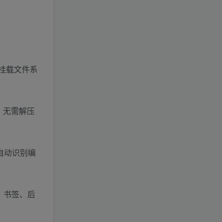
白娘子传奇
武林外传
传奇白日门
即时战略(PC)
天龙八部
热血江湖
策略塔防(APP)
策略站棋(PC)
梦幻诛仙
剑灵
休闲棋牌
休闲益智(PC)
龙之谷
角色扮演(APP)
体育竞速(PC)
冒险岛
，挂载文件系
空白剑网
休闲益智(APP)
未分类
剑侠情缘教学
中，无需解压
自动识别编
、书签、后