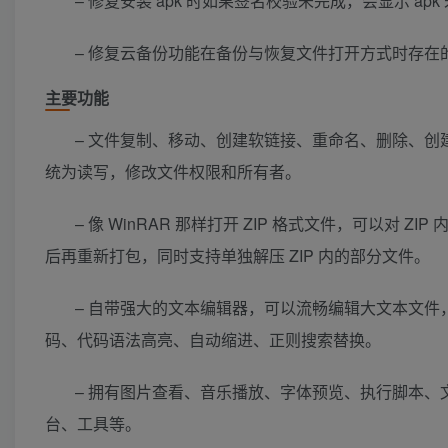
– 修复安装 apk 时如果签名校验未完成，会显示 ap
– 修复云备份功能在备份与恢复文件打开方式时存在
主要功能
– 文件复制、移动、创建软链接、重命名、删除、创建
统为读写，修改文件权限和所有者。
– 像 WinRAR 那样打开 ZIP 格式文件，可以对 
后再重新打包，同时支持单独解压 ZIP 内的部分文件。
– 自带强大的文本编辑器，可以流畅编辑大文本文
码、代码语法高亮、自动缩进、正则搜索替换。
– 拥有图片查看、音乐播放、字体预览、执行脚本、
台、工具等。