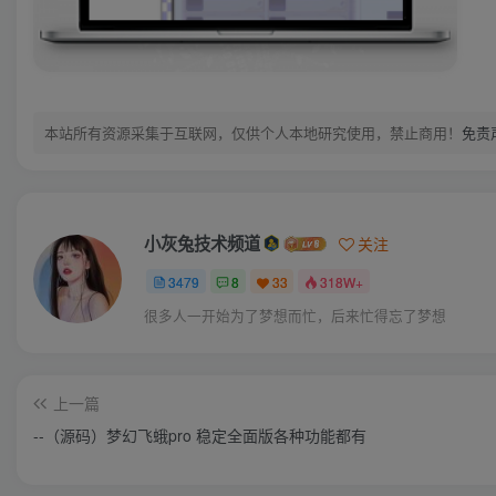
本站所有资源采集于互联网，仅供个人本地研究使用，禁止商用！
免责
小灰兔技术频道
关注
3479
8
33
318W+
很多人一开始为了梦想而忙，后来忙得忘了梦想
上一篇
--（源码）梦幻飞蛾pro 稳定全面版各种功能都有