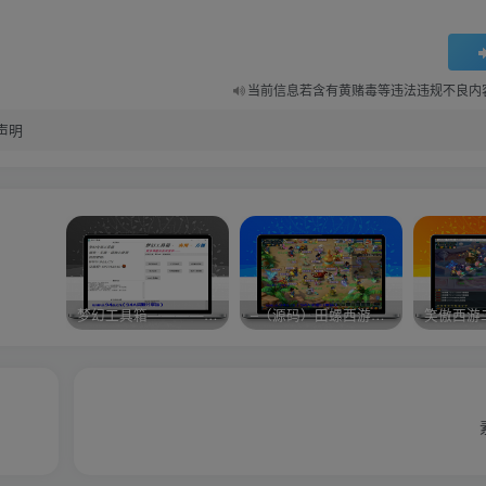
当前信息若含有黄赌毒等违法违规不良内
声明
梦幻工具箱————-免费
–（源码）田螺西游9.0 假人摆摊18门派飞升渡劫化圣助战最新BB谛听….
笑傲西游