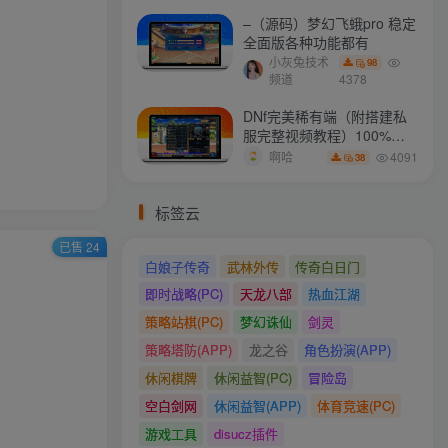
–（源码）梦幻飞蛾pro 稳定
全面版各种功能都有
小灰兔技术
98
频道
4378
DNf完美稀有端（附搭建私
服完整视频教程）100%可
搭建(附完美端升级补丁)
4091
啊哈
38
标签云
已售 24
白娘子传奇
武林外传
传奇白日门
即时战略(PC)
天龙八部
热血江湖
策略站棋(PC)
梦幻诛仙
剑灵
策略塔防(APP)
龙之谷
角色扮演(APP)
休闲棋牌
休闲益智(PC)
冒险岛
空白剑网
休闲益智(APP)
体育竞速(PC)
游戏工具
disucz插件