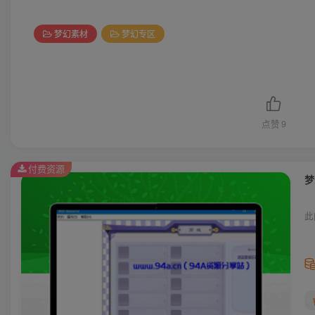
梦幻素材
梦幻专区
点赞
9
付费资源
梦
此