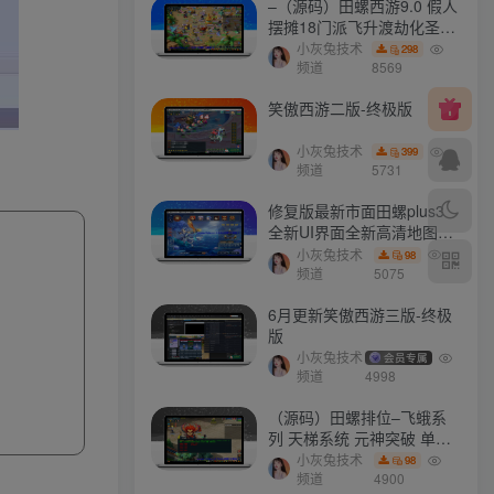
–（源码）田螺西游9.0 假人
摆摊18门派飞升渡劫化圣助
战最新BB谛听….
小灰兔技术
298
频道
8569
笑傲西游二版-终极版
小灰兔技术
399
频道
5731
修复版最新市面田螺plus3
全新UI界面全新高清地图18
门派 修复了后门ggeserver
小灰兔技术
98
打不开
频道
5075
6月更新笑傲西游三版-终极
版
小灰兔技术
会员专属
频道
4998
（源码）田螺排位–飞蛾系
列 天梯系统 元神突破 单机
免费 含GM工具
小灰兔技术
98
频道
4900