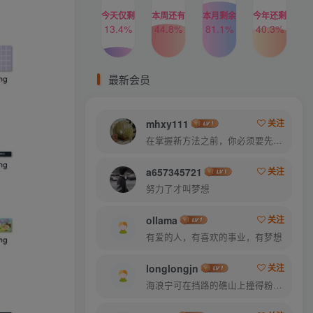
今天仅剩
本周还有
本月剩余
今年还剩
13.4%
44.8%
81.1%
40.3%
最新会员
mhxy111
关注
在掌握新方法之前，你必须要先换一种思考方法
a657345721
关注
努力了才叫梦想
ollama
关注
有爱的人，有喜欢的事业，有梦想
longlongjn
关注
海浪宁可在挡路的礁山上撞得粉碎，也不肯后退一步