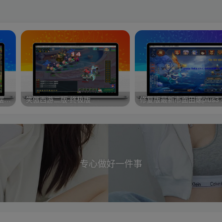
–（源码）田螺西游9.0 假人摆摊18门派飞升渡劫化圣助战最新BB谛听….
笑傲西游二版-终极版
专心做好一件事