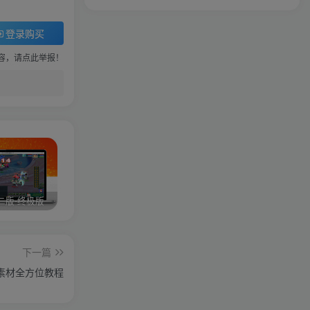
登录购买
容，请点此举报！
二版-终极版
修复版最新市面田螺plus3 全新UI界面全新高清地图18门派 修复了后门ggeserver打不开
6月更新笑傲西游三版-终极版
下一篇
素材全方位教程