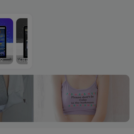
修复版最新市面田螺plus3 全新UI界面全新高清地图18门派 修复了后门ggeserver打不开
6月更新笑傲西游三版-终极版