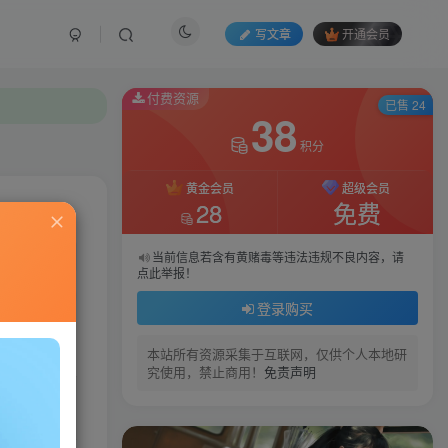
写文章
开通会员
付费资源
已售 24
38
积分
黄金会员
超级会员
28
免费
私信
当前信息若含有黄赌毒等违法违规不良内容，请
点此举报！
1044
9
登录购买
本站所有资源采集于互联网，仅供个人本地研
究使用，禁止商用！
免责声明
。。