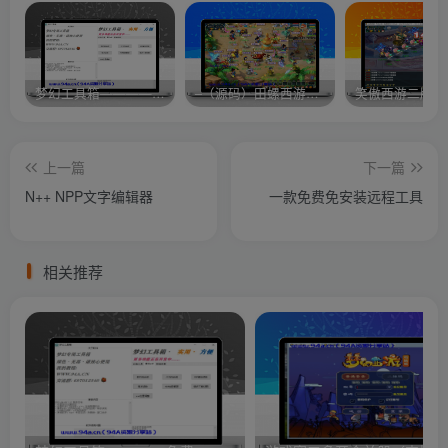
梦幻工具箱————-免费
–（源码）田螺西游9.0 假人摆摊18门派飞升渡劫化圣助战最新BB谛听….
笑傲西游二版-
上一篇
下一篇
N++ NPP文字编辑器
一款免费免安装远程工具
相关推荐