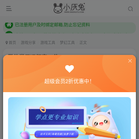
本站已开启QQ微信快速登录 ,拥有本站会员用户及时请问个人中心绑定！
已注册用户及时绑定邮箱,防止忘记资料
本站已开启QQ微信快速登录 ,拥有本站会员用户及时请问个人中心绑定！
首页
游戏分享
游戏工具
梦幻工具
正文
微软常用运行库64位
小灰兔技术频道
关注
私信
4年前更新
超级会员2折优惠中！
564
11
联网教程： 内附教程
单机教程： 内附教程
不懂的话联系客服！！！
[wm_notice]微软常用运行库64位[/wm_notice]
如搭建游戏的时候，服务端提示windows缺少什
么文件，一般装这个就好了（搭建梦幻必备）