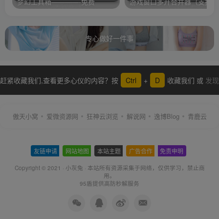
梦幻工具箱————-免费
游
专心做好一件事
赶紧收藏我们,查看更多心仪的内容？按
Ctrl
+
D
收藏我们 或
发现
更多
傲天小窝
爱微资源网
狂神云浏览
解说网
逸博Blog
青鹿云
友链申请
-
网站地图
-
本站主题
-
广告合作
-
免责申明
-
Copyright © 2021 ·
小灰兔
·
本站所有资源采集于网络
，仅供学习，禁止商
用。
95盾提供高防秒解服务