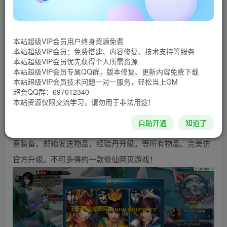
彩石，直至成为拯救仙界的强者，镇压魔族入侵的过程。游
戏画面精美，技能绚丽，拥有堪比3D的技能特效外，更首创
页游QTE技能模式，此外古剑奇侠独创的鸿蒙天书、战衣系
本站超级VIP会员用户终身资源免费
统、火神祭坛、屠魔殿等等一系列精彩刺激的特色玩法，营
本站超级VIP会员：免费搭建、内容修复、技术支持等服务
本站超级VIP会员优先获得个人所需资源
造出一个亦真亦梦的神话仙侠之旅，带你玩转神话仙侠最炫
本站超级VIP会员专属QQ群，版本修复、更新内容免费下载
本站超级VIP会员技术问题一对一服务，轻松当上GM
风
超会QQ群：697012340
【游戏特色】最新镜像一键开区端，带虚拟机架设视频教
本站资源仅限交流学习，请勿用于非法用途！
学。3分钟就能游戏。游戏完美无错运行。商城VIP 坐骑 宠
自助开通
知道了
物 神兵 翅膀 炫酷装备特效。工具直接无限元宝。无限刷任
意装备。邮箱发送物品，经验丹升级。等所有物品。完美仿
官方升级。不可多得的一款修仙网页游戏！