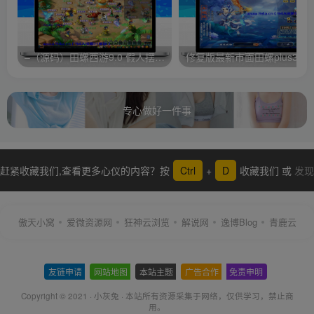
–（源码）田螺西游9.0 假人摆摊18门派飞升渡劫化圣助战最新BB谛听….
修复版最新市面田螺plus3 全新
专心做好一件事
赶紧收藏我们,查看更多心仪的内容？按
Ctrl
+
D
收藏我们 或
发现
更多
傲天小窝
爱微资源网
狂神云浏览
解说网
逸博Blog
青鹿云
友链申请
-
网站地图
-
本站主题
-
广告合作
-
免责申明
-
Copyright © 2021 ·
小灰兔
·
本站所有资源采集于网络
，仅供学习，禁止商
用。