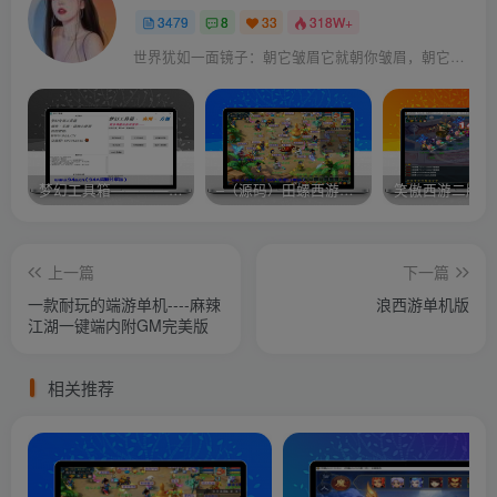
3479
8
33
318W+
世界犹如一面镜子：朝它皱眉它就朝你皱眉，朝它微笑它也吵你微笑
梦幻工具箱————-免费
–（源码）田螺西游9.0 假人摆摊18门派飞升渡劫化圣助战最新BB谛听….
笑傲西游二版-
上一篇
下一篇
一款耐玩的端游单机----麻辣
浪西游单机版
江湖一键端内附GM完美版
相关推荐