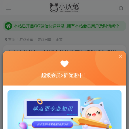
本站已开启QQ微信快速登录 ,拥有本站会员用户及时请问个人中心绑定！
已注册用户及时绑定邮箱,防止忘记资料
本站已开启QQ微信快速登录 ,拥有本站会员用户及时请问个人中心绑定！
首页
游戏分享
游戏网单
正文
古剑奇侠单机一键端完美镜像服务端带邮件发送
GM工具
小灰兔技术频道
关注
私信
超级会员2折优惠中！
4年前更新
453
5
联网教程： 内附教程
单机教程： 内附教程
不懂的话联系客服！！！
【游戏说明】一款修仙类角色扮演游戏，整个游戏体现
了玩家从一名初级修仙弟子，历尽艰辛修复轩辕剑，收集五