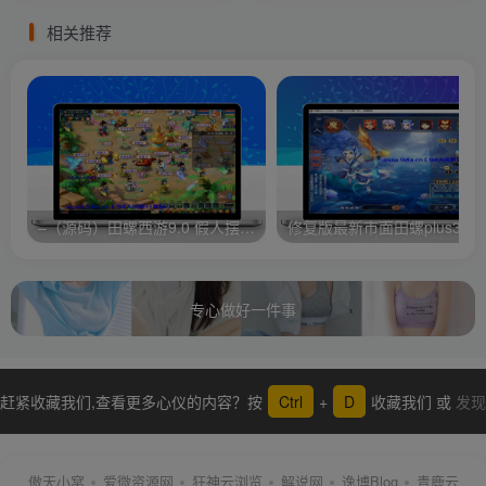
相关推荐
–（源码）田螺西游9.0 假人摆摊18门派飞升渡劫化圣助战最新BB谛听….
修复版最新市面田螺plus3 全新
专心做好一件事
赶紧收藏我们,查看更多心仪的内容？按
Ctrl
+
D
收藏我们 或
发现
更多
傲天小窝
爱微资源网
狂神云浏览
解说网
逸博Blog
青鹿云