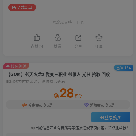
游戏网单
喜欢就支持一下吧
点赞
74
赞赏
分享
收藏
付费资源
已售 164
【GOM】御天火龙2 微变三职业 带假人 光柱 拾取 回收
此内容为付费资源，请付费后查看
28
积分
免费
免费
黄金会员
超级会员
登录购买
当前信息若含有黄赌毒等违法违规不良内容，请点此举报！