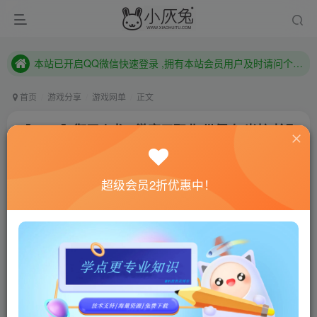
本站已开启QQ微信快速登录 ,拥有本站会员用户及时请问个人中心绑定！
已注册用户及时绑定邮箱,防止忘记资料
本站已开启QQ微信快速登录 ,拥有本站会员用户及时请问个人中心绑定！
首页
游戏分享
游戏网单
正文
【GOM】御天火龙2 微变三职业 带假人 光柱 拾取
回收
小灰兔技术频道
关注
私信
超级会员2折优惠中！
4年前更新
458
74
联网教程： 内附教程
单机教程： 内附教程
不懂的话联系客服！！！
试玩了一下，感觉还不错。
原版是ESP插件的，但是我这边因为超过5人，所以自己改了