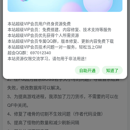
PG插件。
所以自己只精修了PG版本的，ESP的原版没改。
因为PG版本的我正在群服使用，所以为避免别有用心之人，
本站超级VIP会员用户终身资源免费
呜呜渣渣。
本站超级VIP会员：免费搭建、内容修复、技术支持等服务
本站超级VIP会员优先获得个人所需资源
等到群服结束以后，我再放出PG版本的。
本站超级VIP会员专属QQ群，版本修复、更新内容免费下载
有能力的人士也可以自己修改。目前将一些问题列出来，可
本站超级VIP会员技术问题一对一服务，轻松当上GM
超会QQ群：697012340
以节约你的时间。
本站资源仅限交流学习，请勿用于非法用途！
1、自动回收中的高级装备，生效不完美，有能力的一看就
会。
自助开通
知道了
2、在PG因为首杀BOSS名字大小写的问题，导致首杀结算
失败，修改数据库可以解决。
3、为提高游戏进程，我添加了刀刀货币，不需要的可以在
QF中关闭。
4、修复了魂骨的切割不生效问题（作者代码没做）
5、提高了怪物的数量和减少刷新间隔