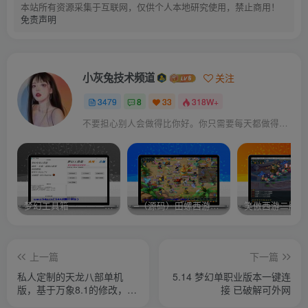
本站所有资源采集于互联网，仅供个人本地研究使用，禁止商用！
免责声明
小灰兔技术频道
关注
3479
8
33
318W+
不要担心别人会做得比你好。你只需要每天都做得比前一天好就可以了
梦幻工具箱————-免费
–（源码）田螺西游9.0 假人摆摊18门派飞升渡劫化圣助战最新BB谛听….
笑傲西游二版-
上一篇
下一篇
私人定制的天龙八部单机
5.14 梦幻单职业版本一键连
版，基于万象8.1的修改，更
接 已破解可外网
耐玩。