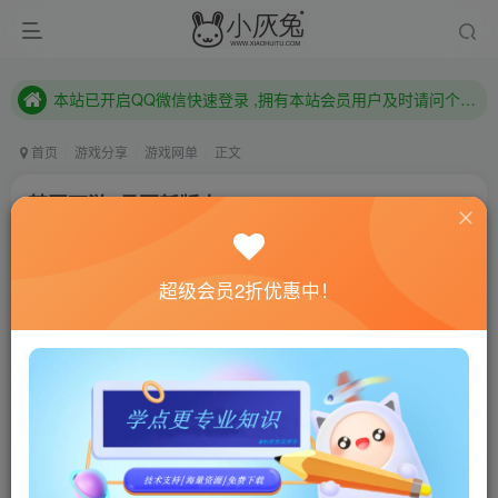
本站已开启QQ微信快速登录 ,拥有本站会员用户及时请问个人中心绑定！
已注册用户及时绑定邮箱,防止忘记资料
本站已开启QQ微信快速登录 ,拥有本站会员用户及时请问个人中心绑定！
首页
游戏分享
游戏网单
正文
梦回西游5月更新版本
小灰兔技术频道
关注
私信
4年前更新
超级会员2折优惠中！
475
98
联网教程： 内附教程
单机教程： 内附教程
不懂的话联系客服！！！
更新了各种大量活动和玩法
详情看图:(点击可放大)