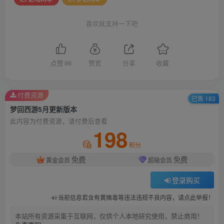
喜欢就支持一下吧
点赞
98
赞赏
分享
收藏
付费资源
已售 183
梦回西游5月更新版本
此内容为付费资源，请付费后查看
198
积分
免费
免费
黄金会员
超级会员
登录购买
当前信息若含有黄赌毒等违法违规不良内容，请点此举报！
本站所有资源采集于互联网，仅供个人本地研究使用，禁止商用！