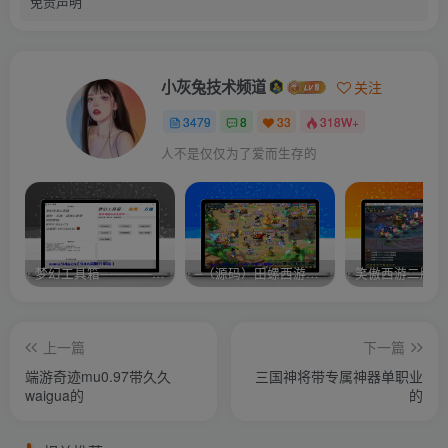
免责声明
小灰兔技术频道
关注
3479
8
33
318W+
人不是仅仅为了爱而生存的
梦幻工具箱————-免费
–（源码）田螺西游9.0 假人摆摊18门派飞升渡劫化圣助战最新BB谛听….
笑傲西游二版-
上一篇
下一篇
端游奇迹mu0.97带久久
三国神将带专属神器单职业
waigua的
的