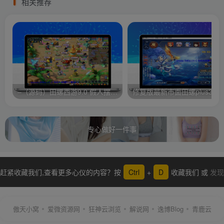
相关推荐
–（源码）田螺西游9.0 假人摆摊18门派飞升渡劫化圣助战最新BB谛听….
修复版最新市面田螺plus3 全新
专心做好一件事
赶紧收藏我们,查看更多心仪的内容？按
Ctrl
+
D
收藏我们 或
发现
更多
傲天小窝
爱微资源网
狂神云浏览
解说网
逸博Blog
青鹿云