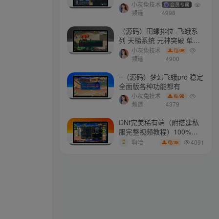
小灰兔技术
会员专属
今天仅剩
本周还有
本月剩余
今年还剩
频道
4998
20.7%
31.5%
78.1%
40.1%
（源码）田螺排位–飞蛾系
列 天梯系统 元神突破 单机
免费 含GM工具
小灰兔技术
98
最新会员
频道
4900
–（源码）梦幻飞蛾pro 稳定
全面版各种功能都有
mhxy111
关注
小灰兔技术
98
不管你面对的是什么，为你所爱的而奋斗都会是值得的
频道
4379
a657345721
关注
DNf完美稀有端（附搭建私
服完整视频教程）100%可
这个宇宙中只有一个角落你肯定可以改进，那就是你自己
搭建(附完美端升级补丁)
4091
啊哈
38
ollama
关注
做许多事情的捷径就是一次只做一件一件事
longlongjn
关注
不要找失败的借口，去追成功的理由