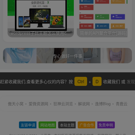
wordpress子比主题怎么使用ckplayer播放器
简单的API聚合平台[源码]
专心做好一件事
赶紧收藏我们,查看更多心仪的内容？按
Ctrl
+
D
收藏我们 或
发现
更多
傲天小窝
爱微资源网
狂神云浏览
解说网
逸博Blog
青鹿云
友链申请
-
网站地图
-
本站主题
-
广告合作
-
免责申明
-