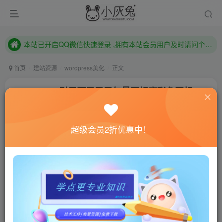
本站已开启QQ微信快速登录 ,拥有本站会员用户及时请问个人中心绑定！
已注册用户及时绑定邮箱,防止忘记资料
本站已开启QQ微信快速登录 ,拥有本站会员用户及时请问个人中心绑定！
首页
建站资源
wordpress美化
正文
WordPress引用阿里巴巴矢量图标库彩色图标
小灰兔技术频道
关注
私信
4年前更新
超级会员2折优惠中！
408
56
联网教程： 内附教程
单机教程： 内附教程
不懂的话联系客服！！！
前言
现在大部分博客图标都采用Font Awesome图标库，因
为Font Awesome图标库满足了大部分用户的需求了，但做
为喜欢花里胡哨的我们是不够的，Font Awesome图标库的