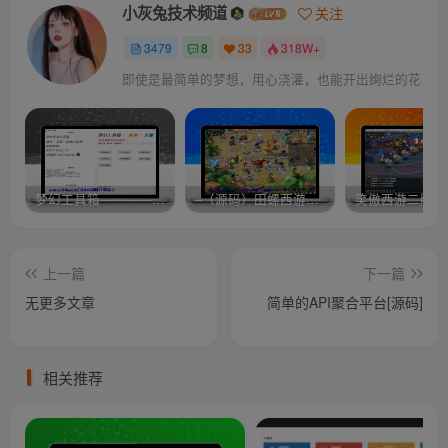
小灰兔技术频道
关注
3479
8
33
318W+
即使是最简单的梦想，用心浇灌，也能开出绚烂的花
梦幻工具箱————-免费
–（源码）田螺西游9.0 假人摆摊18门派飞升渡劫化圣助战最新BB谛听….
笑傲西游二版-
上一篇
下一篇
无更多文章
简单的API聚合平台[源码]
相关推荐