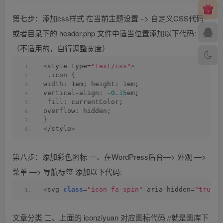
第七步：添加css样式 在当前主题设置 –> 自定义CSS代码
或者目录下的 header.php 文件中适当位置添加以下代码:
（不适用的，自行调整宽度）
<
style type=
"text/css"
>
 .icon 
{
width: 1em; height: 1em; 
vertical-align: 
-0.15
em;
 fill: currentColor; 
overflow: hidden; 
}
<
/style
>
第八步：添加彩色图标 一、在WordPress后台—> 外观 —>
菜单 —> 导航标签 添加以下代码:
<
svg 
class
=
"icon fa-spin"
 aria-hidden=
"true"
>
文章分类 二、上面的 iconziyuan 对应图标代码 //就是图库下