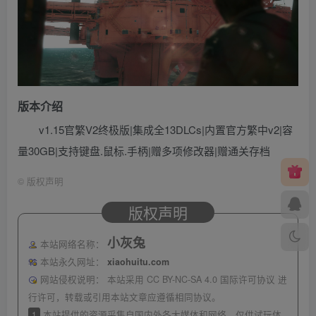
版本介绍
v1.15官繁V2终极版|集成全13DLCs|内置官方繁中v2|容
量30GB|支持键盘.鼠标.手柄|赠多项修改器|赠通关存档
©
版权声明
版权声明
小灰兔
本站网络名称：
本站永久网址：
xiaohuitu.com
网站侵权说明：
本站采用 CC BY-NC-SA 4.0 国际许可协议 进
行许可，转载或引用本站文章应遵循相同协议。
1
本站提供的资源采集自国内外各大媒体和网络，仅供试玩体