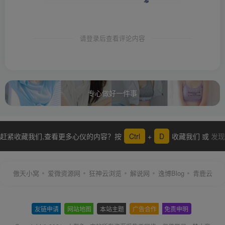
请登录后查看评论内容
专心做好一件事
赶紧收藏我们,查看更多心仪的内容？按
Ctrl
+
D
收藏我们 或
发现
更多
傲天小窝
爱微资源网
狂神云浏览
解说网
逸博Blog
青鹿云
友链申请
-
网站地图
-
本站主题
-
广告合作
-
免责申明
-