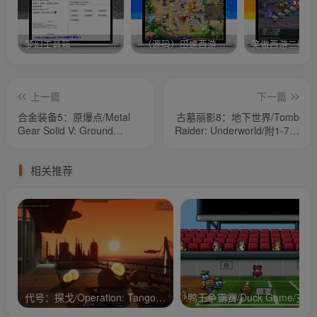
梦幻工具箱————-免费
–（源码）田螺西游9.0 假人摆摊18门派飞升渡劫化圣助战最新BB谛听….
笑傲西游二版-
上一篇
下一篇
合金装备5：原爆点/Metal
古墓丽影8：地下世界/Tomb
Gear Solid V: Ground
Raider: Underworld/附1-7历
Zeroes
代
相关推荐
代号：探戈/Operation: Tango/支持网络联机
鸭王争