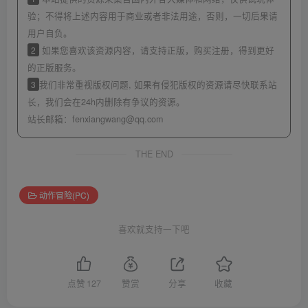
验；不得将上述内容用于商业或者非法用途，否则，一切后果请
用户自负。
2
如果您喜欢该资源内容，请支持正版，购买注册，得到更好
的正版服务。
3
我们非常重视版权问题, 如果有侵犯版权的资源请尽快联系站
长，我们会在24h内删除有争议的资源。
站长邮箱：
fenxiangwang@qq.com
THE END
动作冒险(PC)
喜欢就支持一下吧
点赞
127
赞赏
分享
收藏