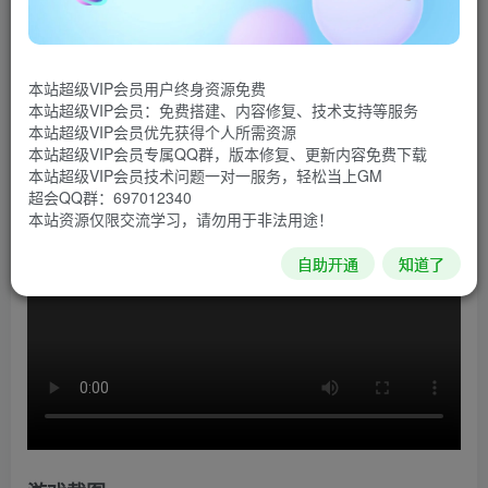
游戏介绍
《合金装备5：幻痛》是《合金装备》系列第五代正统续
作，在游戏中，小岛秀夫想要让玩家进一步感到战争的残
本站超级VIP会员用户终身资源免费
本站超级VIP会员：免费搭建、内容修复、技术支持等服务
酷，每次战斗都很难全身而退，有些角色可能会在战斗结束
本站超级VIP会员优先获得个人所需资源
后失去肢体。在“阿富汗”关卡中，玩家的视野非常广阔。
本站超级VIP会员专属QQ群，版本修复、更新内容免费下载
本站超级VIP会员技术问题一对一服务，轻松当上GM
超会QQ群：697012340
游戏视频
本站资源仅限交流学习，请勿用于非法用途！
自助开通
知道了