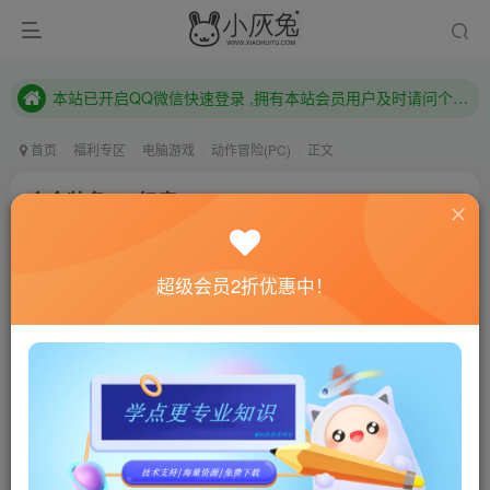
本站已开启QQ微信快速登录 ,拥有本站会员用户及时请问个人中心绑定！
已注册用户及时绑定邮箱,防止忘记资料
本站已开启QQ微信快速登录 ,拥有本站会员用户及时请问个人中心绑定！
首页
福利专区
电脑游戏
动作冒险(PC)
正文
合金装备5：幻痛/Metal Gear Solid V The
Phantom Pain
小灰兔技术频道
关注
私信
超级会员2折优惠中！
4年前更新
0
729
127
联网教程： 内附教程
单机教程： 内附教程
不懂的话联系客服！！！
本站的资源转载自国内外各大媒体和网络，仅供试玩体
验。如果您喜欢该游戏内容，请支持正版
→→→
正版购买