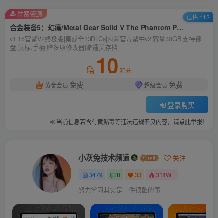
付费资源
已售 112
合金装备5：幻痛/Metal Gear Solid V The Phantom Pain
v1.15官繁V2终极版|集成全13DLCs|内置官方繁中v2|容量30GB|支持键
盘.鼠标.手柄|赠多项修改器|赠通关存档
10
积分
免费
免费
黄金会员
超级会员
登录购买
当前信息若含有黄赌毒等违法违规不良内容，请点此举报！
小灰兔技术频道
关注
3479
8
33
318W+
努力学习其实是一件很酷的事