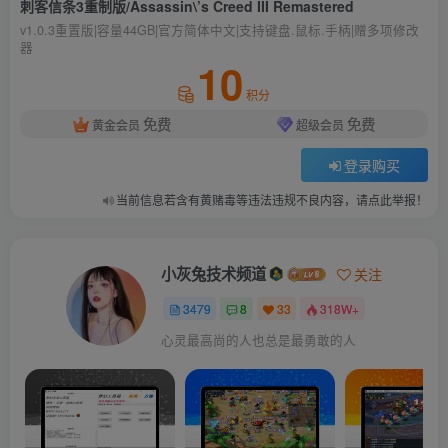
刺客信条3重制版/Assassin\’s Creed III Remastered
v1.0.3重置版|容量44GB|官方简体中文|支持键盘.鼠标.手柄|赠多项修改
器
10
积分
免费
免费
黄金会员
超级会员
登录购买
当前信息若含有黄赌毒等违法违规不良内容，请点此举报！
小灰兔技术频道
关注
3479
8
33
318W+
心灵最高尚的人也总是最勇敢的人