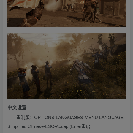
中文设置
重制版：OPTIONS-LANGUAGES-MENU LANGUAGE-
Simplified Chinese-ESC-Accept(Enter重启)