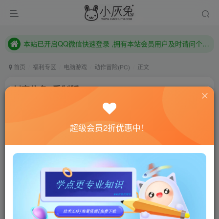
本站已开启QQ微信快速登录 ,拥有本站会员用户及时请问个人中心绑定！
已注册用户及时绑定邮箱,防止忘记资料
本站已开启QQ微信快速登录 ,拥有本站会员用户及时请问个人中心绑定！
首页
福利专区
电脑游戏
动作冒险(PC)
正文
刺客信条3重制版/Assassin\’s Creed III
Remastered
小灰兔技术频道
关注
私信
超级会员2折优惠中！
4年前更新
0
539
159
联网教程： 内附教程
单机教程： 内附教程
不懂的话联系客服！！！
本站的资源转载自国内外各大媒体和网络，仅供试玩体
验。如果您喜欢该游戏内容，请支持正版
→→→
正版购买