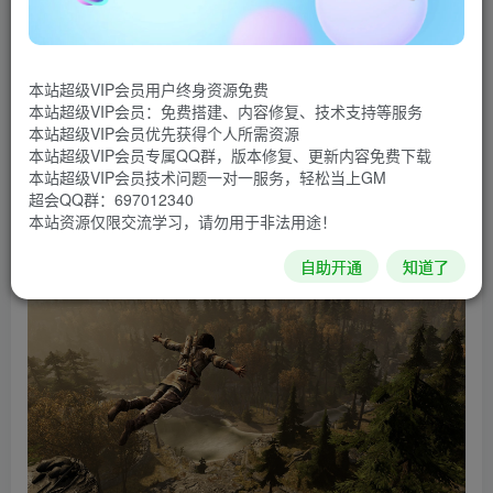
游戏介绍
《刺客信条3：重制版》游戏拥有更高分辨率，还有新的
角色模型，新的光照渲染系统。育碧还改进了一些游戏机
本站超级VIP会员用户终身资源免费
本站超级VIP会员：免费搭建、内容修复、技术支持等服务
制，其中一些功能根据玩家的反馈进行修改或调整。除了游
本站超级VIP会员优先获得个人所需资源
戏本体及全部扩展内容外，讲述了女刺客艾弗琳旅程的《刺
本站超级VIP会员专属QQ群，版本修复、更新内容免费下载
本站超级VIP会员技术问题一对一服务，轻松当上GM
客信条3：解放》完整重制也在其中。
超会QQ群：697012340
本站资源仅限交流学习，请勿用于非法用途！
游戏截图
自助开通
知道了