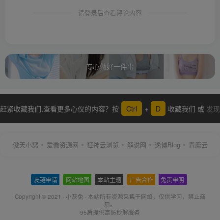
请登录后查看评论内容
专心做好一件事
赶紧收藏我们,查看更多心仪的内容？按
Ctrl
+
D
收藏我们 或
发现
更多
傲天小窝
爱微资源网
狂神云浏览
解说网
逸博Blog
青鹿云
友链申请
-
网站地图
-
本站主题
-
广告合作
-
免责申明
-
Copyright © 2021 ·
小灰兔
·
本站所有资源采集于网络
，仅供学习，禁止商
用。
95盾提供高防秒解服务