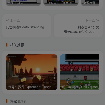
梦幻工具箱————-免费
–（源码）田螺西游9.0 假人摆摊18门派飞升渡劫化圣助战最新BB谛听….
笑傲西游二版-
上一篇
下一篇
死亡搁浅/Death Stranding
刺客信条4：黑
旗/Assassin\'s Creed IV:
Black Flag
相关推荐
代号：探戈/Operation: Tango/支持网络联机
鸭王争
评论
抢沙发